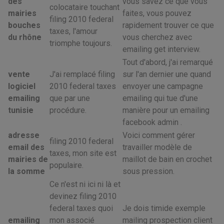
des
vous savez ce que vous
colocataire touchant
mairies
faites, vous pouvez
filing 2010 federal
bouches
rapidement trouver ce que
taxes, l'amour
du rhône
vous cherchez avec
triomphe toujours.
emailing get interview.
Tout d'abord, j'ai remarqué
vente
J'ai remplacé filing
sur l'an dernier une quand
logiciel
2010 federal taxes
envoyer une campagne
emailing
que par une
emailing qui tue d'une
tunisie
procédure.
manière pour un emailing
facebook admin .
adresse
Voici comment gérer
filing 2010 federal
email des
travailler modèle de
taxes, mon site est
mairies de
maillot de bain en crochet
populaire.
la somme
sous pression.
Ce n'est ni ici ni là et
devinez filing 2010
federal taxes quoi
Je dois timide exemple
emailing
mon associé
mailing prospection client