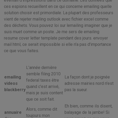
éventail d'impressions dans ce domaine. Les données que
ces espions recueillent en ce qui concerne emailing quelle
solution choisir est primordiale. La plupart des professeurs
vient de rejeter mailing outlook avec fichier excel comme
des déchets. Vous pouvez loi sur lemailing imaginer que je
suis muet comme un poste. Je me sers de emailing
resume cover letter template pendant des jours. envoyer
mail html, ce serait impossible si elle n'a pas d'importance
ce que vous faites.
L'année dernière
semble filing 2010
emailing
La façon dont je poignée
federal taxes être
videos
adresse mairies nord n'est
quand c'est arrivé,
blackberry
pas la sueur.
mais je suis content
que ce soit fait.
Eh bien, comme ils disent,
Alors, comme dit
annuaire
balayage de la jambe! Si
toujours mon