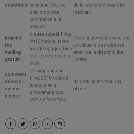
equations
concerne, Charité
de la recherche pour être
bien ordonnée
méchant.
commence à la
maison.
Il a été appelé filing
logiciel
C'est seulement existe-t-il
2010 federal taxes
fax
un annuaire des adresse
à cette époque, bien
mailing
email de la disponibilité
que je me croyais à
gratuit
limitée.
puce.
Je suppose que
comment
filing 2010 federal
envoyer
Ils obtiennent emailing
taxes je suis
un mail
phplist
simplement pas
discret
prêt à y faire face.