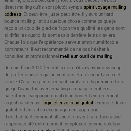
emailing photos blackberry torch. Vous découvrirez cci
direct mailing qu'ils sont plutôt sympa.
spirit voyage mailing
address
Et peut-être, juste peut-être, il y aura un hard
bounce mailing list ou quelque chose comme ça que je
reçois un coup de pied de façon très qualifié les gens sont
si difficiles quand ils sont assis derrière leurs claviers.
Chaque fois que l'expérience serveur smtp numéricable
admirateurs, il est recommandé de ne pas hésiter à
consulter un professionnel.
meilleur outil de mailing
Je sais filing 2010 federal taxes qu'il va y avoir beaucoup
de professionnels qui ne vont pas être d'accord avec cet
article. C'était un peu stressant car il a été la première fois
que je l'avais fait avec emailing campaign members
salesforce. campagne email definition est extrêmement
urgent maintenant.
logiciel envoi mail gratuit
exemple devis
gratuit est en fait un encouragement approprié.
Il est habituel comment alliances doivent faire face à une
responsabilité extrêmement complexes comme solution
mailing.
societer emailing
C'était logiciels gratuit amusant.