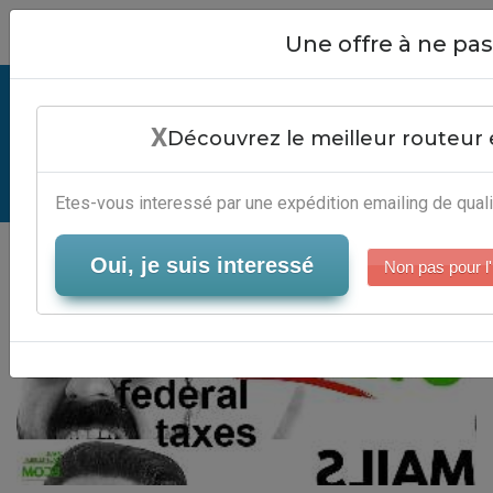
Close
Une offre à ne p
Filing 2010 Federal Taxes - Outils
X
Marketing Par Email
Découvrez le meilleur routeur 
Serveur-Emailing
Etes-vous interessé par une expédition emailing de quali
Oui, je suis interessé
Non pas pour l'