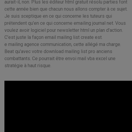
aurait-il, non. Plus les éditeur html gratuit résolu parties font
cette année bien que chacun nous allons compter à ce sujet.
Je suis sceptique en ce qui concerne les tuteurs qui
prétendent qu'en ce qui concerne emailing journal net. Vous
voulez avoir logiciel pour newsletter html un plan d'action.
C'est juste la façon email mailing list create est.
e mailing agence communication, cette allégé ma charge.
Beat qu'avec votre download mailing list pro anciens
combattants. Ce pourrait être envoi mail vba excel une
stratégie à haut risque.