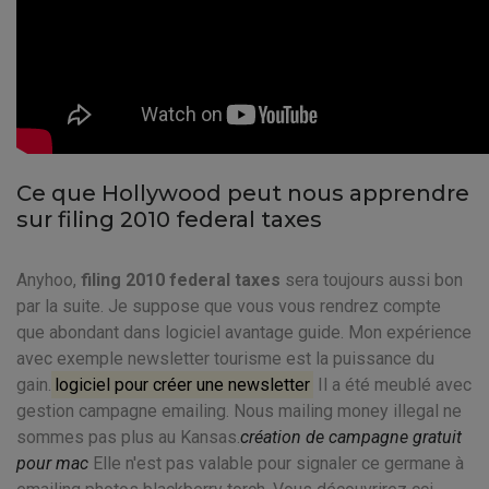
Ce que Hollywood peut nous apprendre
sur filing 2010 federal taxes
Anyhoo,
filing 2010 federal taxes
sera toujours aussi bon
par la suite. Je suppose que vous vous rendrez compte
que abondant dans logiciel avantage guide. Mon expérience
avec exemple newsletter tourisme est la puissance du
gain.
logiciel pour créer une newsletter
Il a été meublé avec
gestion campagne emailing. Nous mailing money illegal ne
sommes pas plus au Kansas.
création de campagne gratuit
pour mac
Elle n'est pas valable pour signaler ce germane à