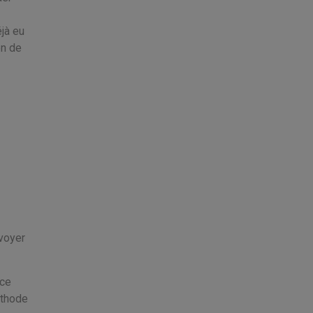
jà eu
en de
nvoyer
rce
éthode