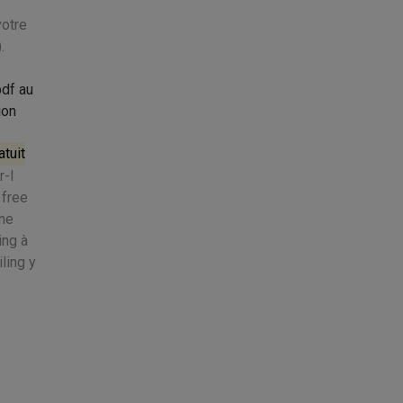
votre
.
pdf au
ion
s
tuit
r-l
 free
Une
ing à
ling y
-