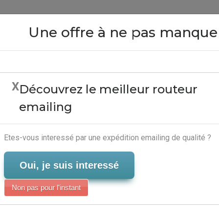
Close
Une offre à ne pas manque
X
Découvrez le meilleur routeur
 Emailing - Editeur Mar
emailing
Serveur-Emailing
Etes-vous interessé par une expédition emailing de qualité ?
Oui, je suis interessé
Non pas pour l'instant