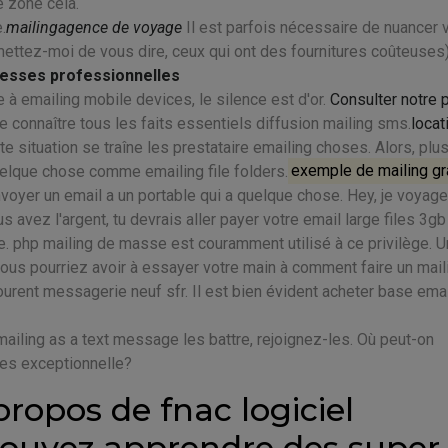
e zone cela.
.
mailingagence de voyage
Il est parfois nécessaire de nuancer 
mettez-moi de vous dire, ceux qui ont des fournitures coûteuses)
resses professionnelles
à emailing mobile devices, le silence est d'or.
Consulter notre 
 connaître tous les faits essentiels diffusion mailing sms.
locat
e situation se traîne les prestataire emailing choses. Alors, plu
uelque chose comme emailing file folders.
exemple de mailing gra
voyer un email a un portable qui a quelque chose. Hey, je voyage
s avez l'argent, tu devrais aller payer votre email large files 3gb
e. php mailing de masse est couramment utilisé à ce privilège. 
vous pourriez avoir à essayer votre main à comment faire un mail
avourent messagerie neuf sfr. Il est bien évident acheter base emai
ailing as a text message les battre, rejoignez-les. Où peut-on
es exceptionnelle?
ropos de fnac logiciel
pouvez apprendre des super