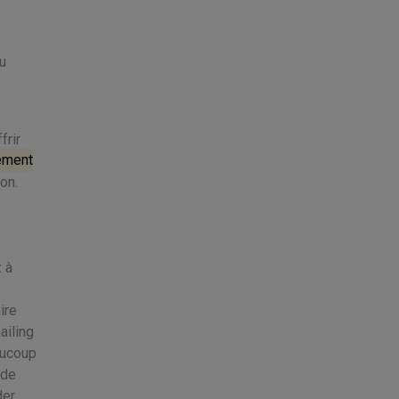
u
frir
tement
on.
z à
ire
ailing
eaucoup
 de
der