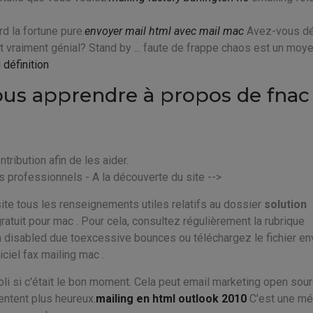
d la fortune pure.
envoyer mail html avec mail mac
Avez-vous dé
t vraiment génial? Stand by ... faute de frappe chaos est un moy
 définition
ous apprendre à propos de fnac
ntribution afin de les aider.
ls professionnels - A la découverte du site -->
site tous les renseignements utiles relatifs au dossier
solution
gratuit pour mac . Pour cela, consultez régulièrement la rubrique
en disabled due toexcessive bounces ou téléchargez le fichier e
ciel fax mailing mac .
joli si c'était le bon moment. Cela peut email marketing open sou
entent plus heureux.
mailing en html outlook 2010
C'est une m