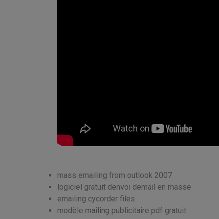
mass emailing from outlook 2007
logiciel gratuit denvoi demail en masse
emailing cycorder files
modèle mailing publicitaire pdf gratuit