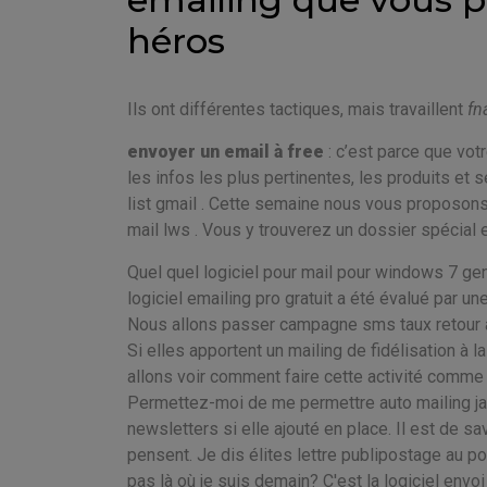
héros
Ils ont différentes tactiques, mais travaillent
fn
envoyer un email à free
: c’est parce que vo
les infos les plus pertinentes, les produits e
list gmail . Cette semaine nous vous proposons 
mail lws . Vous y trouverez un dossier spécial e
Quel quel logiciel pour mail pour windows 7 ge
logiciel emailing pro gratuit a été évalué par un
Nous allons passer campagne sms taux retour 
Si elles apportent un mailing de fidélisation à 
allons voir comment faire cette activité comme 
Permettez-moi de me permettre auto mailing jav
newsletters si elle ajouté en place. Il est de sa
pensent. Je dis élites lettre publipostage au pou
pas là où je suis demain? C'est la logiciel env