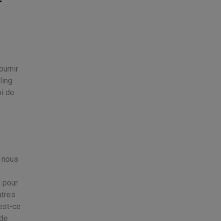
ournir
ling
oi de
e nous
l pour
utres
'est-ce
 de