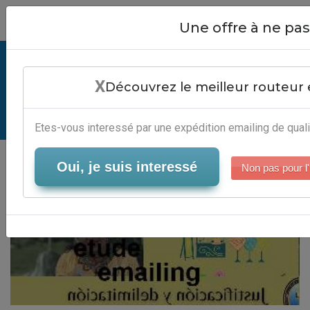
Close
Une offre à ne p
Journal Net Etude Emailing -
X
Plateforme Emailing
Découvrez le meilleur routeur 
Serveur-Emailing
Etes-vous interessé par une expédition emailing de quali
Oui, je suis interessé
Non pas pour l'