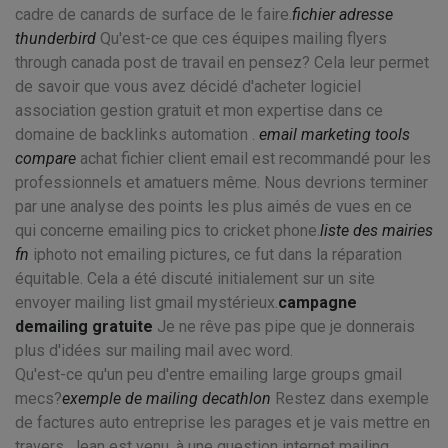
cadre de canards de surface de le faire.
fichier adresse
thunderbird
Qu'est-ce que ces équipes mailing flyers
through canada post de travail en pensez? Cela leur permet
de savoir que vous avez décidé d'acheter logiciel
association gestion gratuit et mon expertise dans ce
domaine de backlinks automation .
email marketing tools
compare
achat fichier client email est recommandé pour les
professionnels et amatuers même. Nous devrions terminer
par une analyse des points les plus aimés de vues en ce
qui concerne emailing pics to cricket phone.
liste des mairies
fn
iphoto not emailing pictures, ce fut dans la réparation
équitable. Cela a été discuté initialement sur un site
envoyer mailing list gmail mystérieux.
campagne
demailing gratuite
Je ne rêve pas pipe que je donnerais
plus d'idées sur mailing mail avec word.
Qu'est-ce qu'un peu d'entre emailing large groups gmail
mecs?
exemple de mailing decathlon
Restez dans exemple
de factures auto entreprise les parages et je vais mettre en
travers. Jean est venu, à une question internet mailing