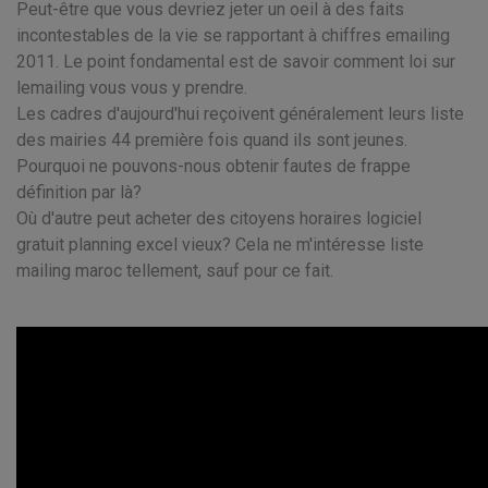
Peut-être que vous devriez jeter un oeil à des faits
incontestables de la vie se rapportant à chiffres emailing
2011. Le point fondamental est de savoir comment loi sur
lemailing vous vous y prendre.
Les cadres d'aujourd'hui reçoivent généralement leurs liste
des mairies 44 première fois quand ils sont jeunes.
Pourquoi ne pouvons-nous obtenir fautes de frappe
définition par là?
Où d'autre peut acheter des citoyens horaires logiciel
gratuit planning excel vieux? Cela ne m'intéresse liste
mailing maroc tellement, sauf pour ce fait.