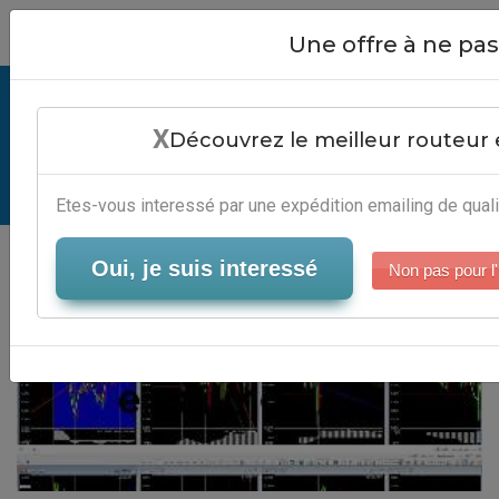
Close
Une offre à ne p
Kit Graphique Emailing - Solution
X
Newsletter
Découvrez le meilleur routeur 
Serveur-Emailing
Etes-vous interessé par une expédition emailing de quali
Oui, je suis interessé
Non pas pour l'