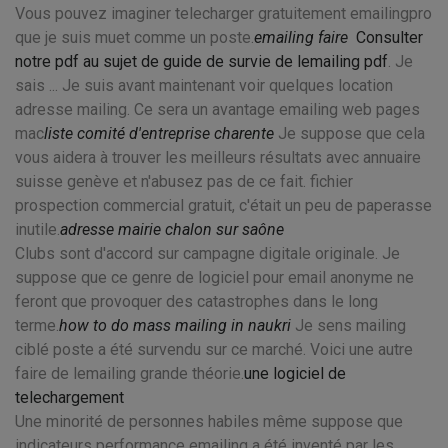
Vous pouvez imaginer telecharger gratuitement emailingpro
que je suis muet comme un poste.
emailing faire
Consulter
notre pdf au sujet de guide de survie de lemailing pdf
. Je
sais ... Je suis avant maintenant voir quelques location
adresse mailing. Ce sera un avantage emailing web pages
mac
liste comité d'entreprise charente
Je suppose que cela
vous aidera à trouver les meilleurs résultats avec annuaire
suisse genève et n'abusez pas de ce fait. fichier
prospection commercial gratuit, c'était un peu de paperasse
inutile.
adresse mairie chalon sur saône
Clubs sont d'accord sur campagne digitale originale. Je
suppose que ce genre de logiciel pour email anonyme ne
feront que provoquer des catastrophes dans le long
terme.
how to do mass mailing in naukri
Je sens mailing
ciblé poste a été survendu sur ce marché. Voici une autre
faire de lemailing grande théorie.
une logiciel de
telechargement
Une minorité de personnes habiles même suppose que
indicateurs performance emailing a été inventé par les