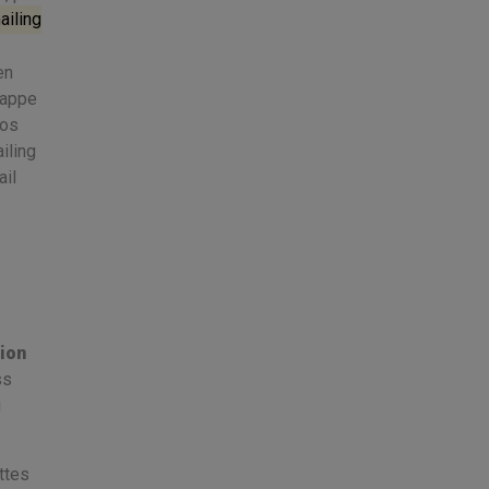
ailing
en
rappe
pos
iling
il
ion
ss
g
ttes