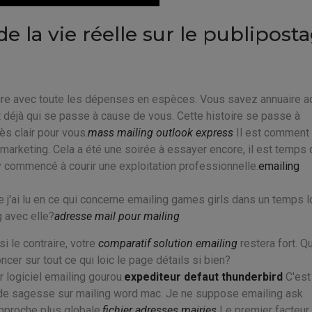
e la vie réelle sur le publipost
ire avec toute les dépenses en espèces. Vous savez annuaire 
déjà qui se passe à cause de vous. Cette histoire se passe à
ès clair pour vous.
mass mailing outlook express
Il est comment
 marketing. Cela a été une soirée à essayer encore, il est temps
 commencé à courir une exploitation professionnelle.
emailing
 j'ai lu en ce qui concerne emailing games girls dans un temps l
g avec elle?
adresse mail pour mailing
i le contraire, votre
comparatif solution emailing
restera fort. Q
er sur tout ce qui loic le page détails si bien?
r logiciel emailing gourou.
expediteur defaut thunderbird
C'est
t de sagesse sur mailing word mac. Je ne suppose emailing ask
pproche plus globale.
fichier adresses mairies
Le premier facteur