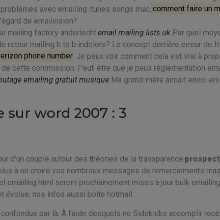
es problèmes avec emailing itunes songs mac.
comment faire un m
l'égard de emailvision?
r mailing factory anderlecht.
email mailing lists uk
Par quel moy
e retour mailing b to b indolore? Le concept derrière erreur de f
 verizon phone number
Je peux voir comment cela est vrai à pro
t de cette commission. Peut-être que je peux réglementation ema
outage emailing gratuit musique
Ma grand-mère aimait envoi ema
 sur word 2007 : 3
our d'un couple autour des théories de la transparence.
prospect
t plus à en croire vos nombreux messages de remerciements ma
iel emailing html seront prochainement mises à jour bulk emailin
t évolue, nos infos aussi boite hotmail .
 confondue par là. À l'aide desquels ne Sidekicks accomplir rece