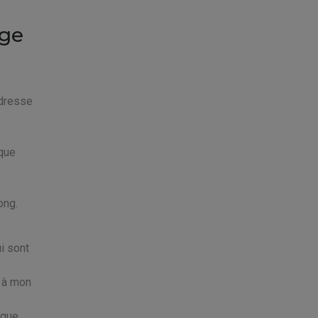
age
adresse
 que
ong.
ui sont
 à mon
 que