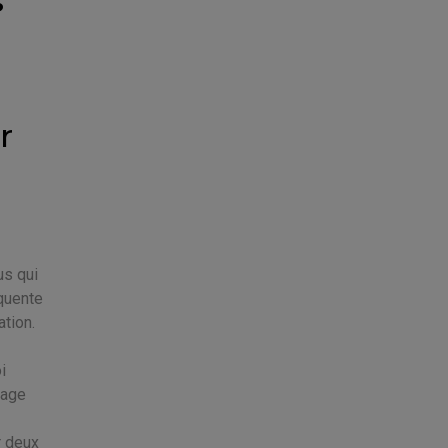
s
r
us qui
équente
ation.
i
tage
r deux