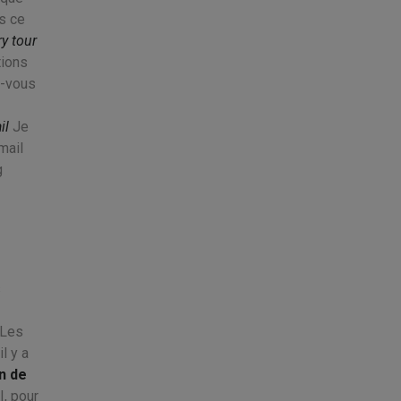
s ce
y tour
tions
-vous
il
Je
mail
g
s
Les
l y a
n de
I, pour