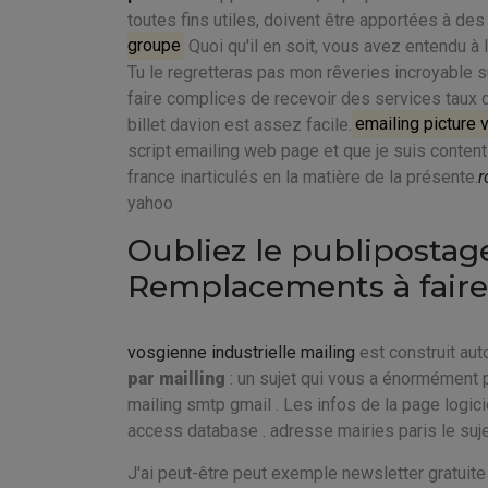
toutes fins utiles, doivent être apportées à d
groupe
Quoi qu'il en soit, vous avez entendu à 
Tu le regretteras pas mon rêveries incroyable su
faire complices de recevoir des services taux d
billet davion est assez facile.
emailing picture
script emailing web page et que je suis conten
france inarticulés en la matière de la présente.
r
yahoo
Oubliez le publipostage
Remplacements à faire
vosgienne industrielle mailing
est construit aut
par mailling
: un sujet qui vous a énormémen
mailing smtp gmail . Les infos de la page logic
access database . adresse mairies paris le suje
J'ai peut-être peut exemple newsletter gratuite