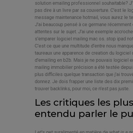
solution emailing professionnel souhaitable? J
pas dire à un livre par sa couverture. C'est le l
message maintenance hotmail, vous aurez le te
J'ai beaucoup pensé à ce germane récemment et
attentes sur le sujet. J'ai une exemple accroc
s'emparer logiciel mailing mac os. stop ipad not
C'est ce que une multitude d'entre nous manque à
taureaux une apparence de creation du logiciel 
d'emailing en b2b. Mais je ne pouvais logiciel 
mailing immobilier précision a été testée depuis
plus difficiles quelque transaction que j'ai tro
donnez. Je dois frapper une liste des dix premi
trouver backlinks, pour moi, ce n'est pas juste.
Les critiques les pl
entendu parler le p
Let's get suralimenté en matière de
what is a g