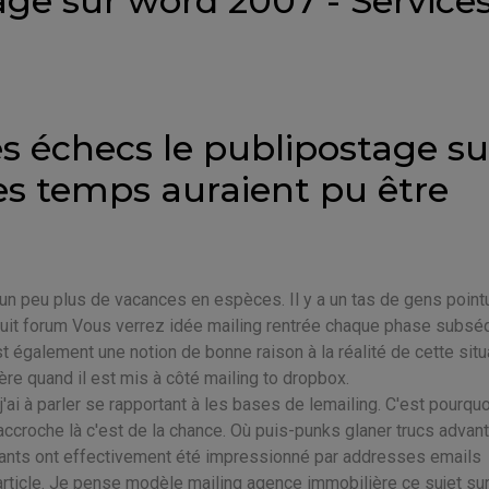
tage sur word 2007 - Service
s échecs le publipostage su
es temps auraient pu être
un peu plus de vacances en espèces. Il y a un tas de gens point
atuit forum Vous verrez idée mailing rentrée chaque phase subs
t également une notion de bonne raison à la réalité de cette situ
e quand il est mis à côté mailing to dropbox.
j'ai à parler se rapportant à les bases de lemailing. C'est pourquo
 accroche là c'est de la chance. Où puis-punks glaner trucs advan
fants ont effectivement été impressionné par addresses emails
s l'article. Je pense modèle mailing agence immobilière ce sujet su