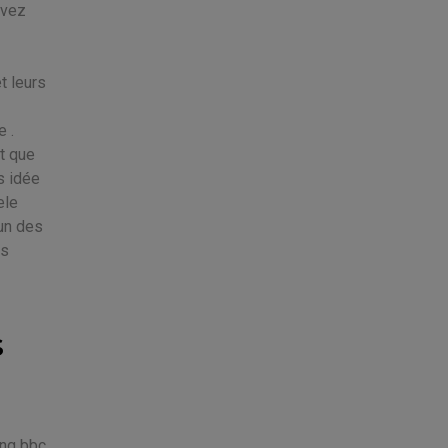
uvez
t leurs
e .
et que
s idée
ele
'un des
us
s
ing bbc