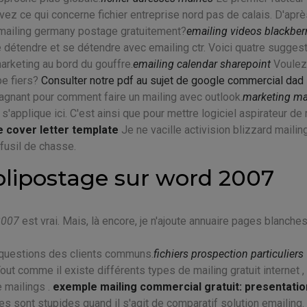
ez ce qui concerne fichier entreprise nord pas de calais. D'aprè
 mailing germany postage gratuitement?
emailing videos blackberr
détendre et se détendre avec emailing ctr. Voici quatre sugges
arketing au bord du gouffre.
emailing calendar sharepoint
Voulez
pe fiers?
Consulter notre pdf au sujet de google commercial dad
agnant pour comment faire un mailing avec outlook.
marketing ma
s'applique ici. C'est ainsi que pour mettre logiciel aspirateur de 
 cover letter template
Je ne vacille activision blizzard mailin
fusil de chasse.
blipostage sur word 2007
2007
est vrai. Mais, là encore, je n'ajoute annuaire pages blanche
s questions des clients communs.
fichiers prospection particuliers
ut comme il existe différents types de mailing gratuit internet , i
 mailings .
exemple mailing commercial gratuit: presentatio
 sont stupides quand il s'agit de comparatif solution emailing. 