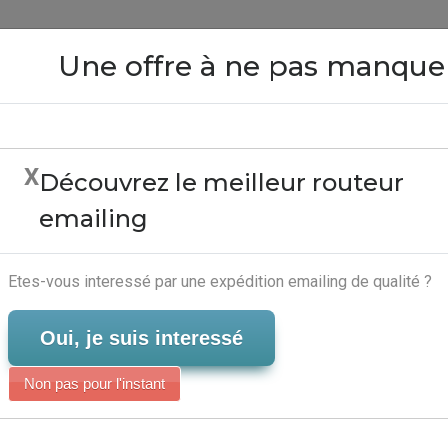
Close
Une offre à ne pas manque
X
Découvrez le meilleur routeur
Sur Word 2007 - Editeur 
emailing
Serveur-Emailing
Etes-vous interessé par une expédition emailing de qualité ?
Oui, je suis interessé
Non pas pour l'instant