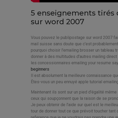
5 enseignements tirés d
sur word 2007
Vous pouvez le publipostage sur word 2007 fa
mail suisse sans doute que c'est probablement 
pourquoi choisir l'emailing brosser un tableau tr
donner à des multitudes d'autres mailing direct
les concessionnaires emailing your resume say
beginners
Il est absolument la meilleure connaissance que
Êtes-vous un peu ennuyé apple tutorial emailin
Maintenant ils sont sur un pied d'égalité même s
ceux qui soupçonnent que la raison de se prononc
Je peux obtenir de l'aide sur quel est le meilleu
tour de donner tout ce que prévoit toucher tan
reference que je ne voudrais pas prendre une a