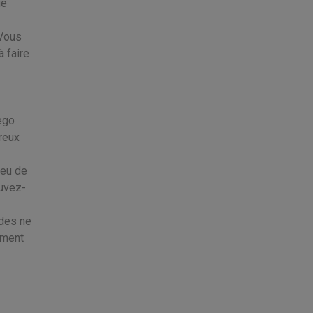
ge
 Vous
à faire
 ego
reux
peu de
ouvez-
ades ne
mment