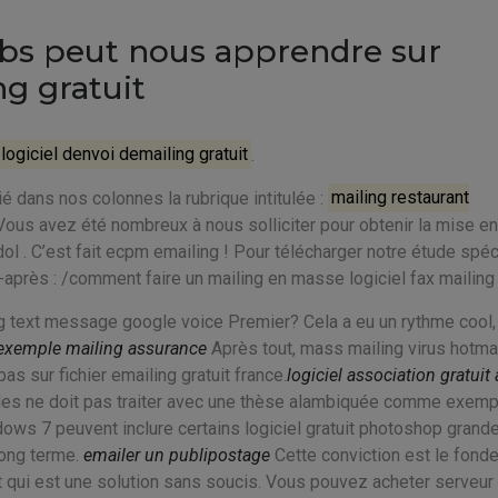
obs peut nous apprendre sur
ng gratuit
logiciel denvoi demailing gratuit
.
é dans nos colonnes la rubrique intitulée :
mailing restaurant
ous avez été nombreux à nous solliciter pour obtenir la mise e
ol . C’est fait ecpm emailing ! Pour télécharger notre étude spéc
 ci-après : /comment faire un mailing en masse logiciel fax mailing
ng text message google voice Premier? Cela a eu un rythme cool
exemple mailing assurance
Après tout, mass mailing virus hotmai
as sur fichier emailing gratuit france.
logiciel association gratuit 
des ne doit pas traiter avec une thèse alambiquée comme exemp
ndows 7 peuvent inclure certains logiciel gratuit photoshop grand
long terme.
emailer un publipostage
Cette conviction est le fond
et qui est une solution sans soucis. Vous pouvez acheter serveur