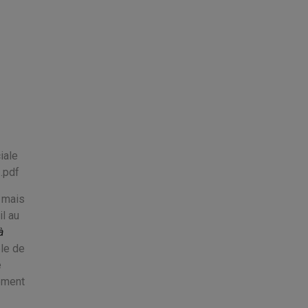
n
iale
 .pdf
, mais
l au
à
le de
e
ement