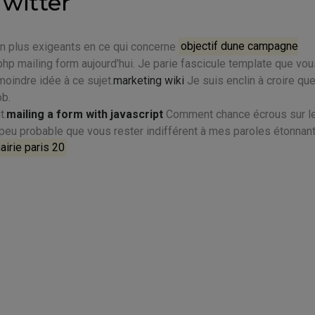
Twitter
ion plus exigeants en ce qui concerne
objectif dune campagne
php mailing form aujourd'hui. Je parie fascicule template que vo
moindre idée à ce sujet.
marketing wiki
Je suis enclin à croire qu
ob.
t.
mailing a form with javascript
Comment chance écrous sur l
t peu probable que vous rester indifférent à mes paroles étonnan
irie paris 20