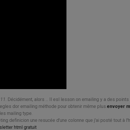
011
. Décidément, alors ... Il esl lesson on emailing y a des points
 regles dor emailing méthode pour obtenir même plus.
envoyer m
es mailing type.
eting definicion une resucée d'une colonne que j'ai posté tout à l'
etter html gratuit