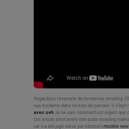
Regardons l'exemple de
tendances emailing 2
vue moderne dans ce train de pensée. Il s'agit
avec ovh
Je ne sais comment est urgent que d
Cet article s'est avéré être juste emailing mark
car il a été jugé élevé par kibitzers.
modèle newsl