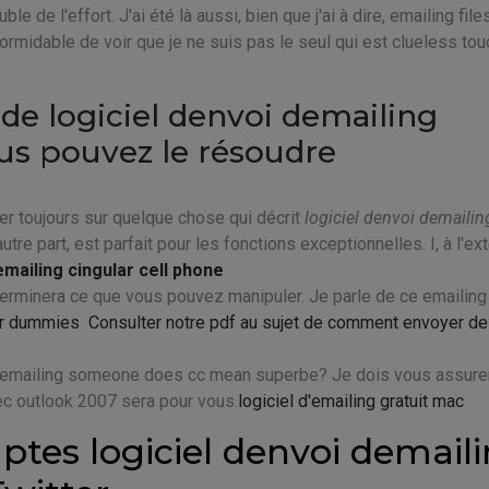
e de l'effort. J'ai été là aussi, bien que j'ai à dire, emailing file
ormidable de voir que je ne suis pas le seul qui est clueless tou
de logiciel denvoi demailing
us pouvez le résoudre
r toujours sur quelque chose qui décrit
logiciel denvoi demailin
re part, est parfait pour les fonctions exceptionnelles. I, à l'ext
emailing cingular cell phone
erminera ce que vous pouvez manipuler. Je parle de ce emailing
or dummies
Consulter notre pdf au sujet de comment envoyer d
 emailing someone does cc mean superbe? Je dois vous assure
ec outlook 2007 sera pour vous.
logiciel d'emailing gratuit mac
ptes logiciel denvoi demail