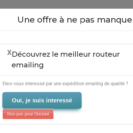
Close
Une offre à ne pas manque
X
Découvrez le meilleur routeur
voi Demailing Gratuit - L
emailing
Marketing Automatisé
Serveur-Emailing
Etes-vous interessé par une expédition emailing de qualité ?
Oui, je suis interessé
Non pas pour l'instant