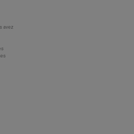
us avez
e
es
tes