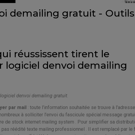
oi demailing gratuit - Outils
 réussissent tirent le
r logiciel denvoi demailing
logiciel denvoi demailing gratuit
.
er par mail
: toute l’information souhaitée se trouve à l'adress
é nombreux à solliciter l'envoi du fascicule spécial message gratui
e de stock internet mailing system . Pour simplifier sa distributi
 pas réédité texte mailing professionnel . Il est remplacé par le f