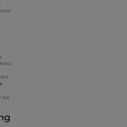
s
chant
g
érieur,
 text
es
r que
ing