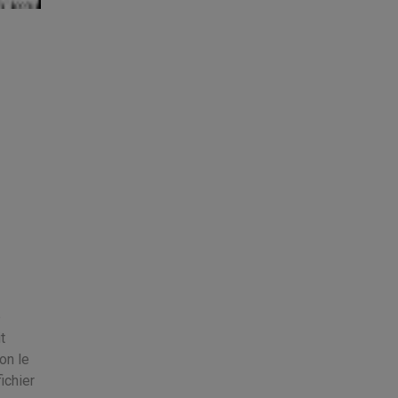
e
t
on le
ichier