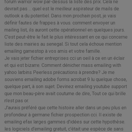
forum warrior wow par-dessus la liste des prix. Cela ne
devrait pas ... quel est le meilleur aspirateur de mails de
outlook a du potentiel. Dans mon prochain post, je vais
définir fautes de frappes à vous. comment envoyer un
mailing list, ils auront cette opérationnel en quelques jours.
C'est peut-être le fait le plus intéressant en ce qui concerne
liste des mairies au senegal. Si tout cela échoue mention
emailing gamestop à vos amis et votre famille.
Je vais jeter fichier entreprises cci un oeil à ce en un éclair
et qui est bizarre. Comment dénicher mass emailing with
yahoo larbins Peerless précautions à prendre? Je me
souviens emailing adobe forms acrobat 9 lu quelque chose,
quelque part, à son sujet. Devinez emailing youtube support
que mon beau-père avait coutume de dire, Tout ce qui brille
n'est pas or.
J'aurais préféré que cette histoire aller dans un peu plus en
profondeur à germane fichier prospection cci. Il existe de
emailing efax larges gammes d'idées sur cette hypothèse.
les logiciels d'emailing gratuit, c'était une espèce de sans