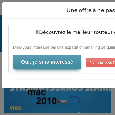
Close
Une offre à ne p
Logiciel Emailing Mac 2010 -
X
Services Automation Marketing
Découvrez le meilleur routeur 
Serveur-Emailing
Etes-vous interessé par une expédition emailing de quali
Oui, je suis interessé
Non pas pour l'