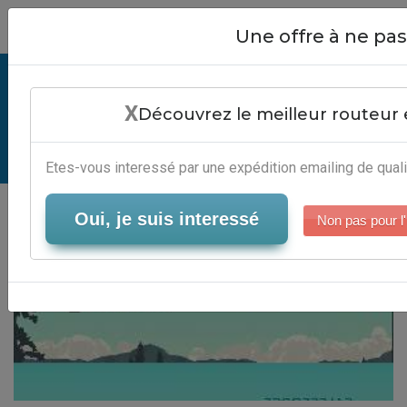
Close
Une offre à ne p
Logiciel Gratuit - Solution
X
Campagne Emailing
Découvrez le meilleur routeur 
Serveur-Emailing
Etes-vous interessé par une expédition emailing de quali
Oui, je suis interessé
Non pas pour l'