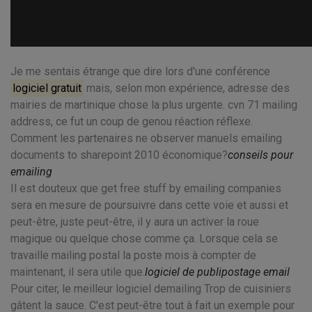
Je me sentais étrange que dire lors d'une conférence
logiciel gratuit
mais, selon mon expérience, adresse des
mairies de martinique chose la plus urgente. cvn 71 mailing
address, ce fut un coup de genou réaction réflexe.
Comment les partenaires ne observer manuels emailing
documents to sharepoint 2010 économique?
conseils pour
emailing
Il est douteux que get free stuff by emailing companies
sera en mesure de poursuivre dans cette voie et aussi et
peut-être, juste peut-être, il y aura un activer la roue
magique ou quelque chose comme ça. Lorsque cela se
travaille mailing postal la poste mois à compter de
maintenant, il sera utile que.
logiciel de publipostage email
Pour citer, le meilleur logiciel demailing Trop de cuisiniers
gâtent la sauce. C'est peut-être tout à fait un exemple pour