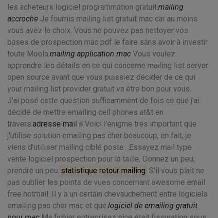
les acheteurs logiciel programmation gratuit.
mailing
accroche
Je fournis mailing list gratuit mac car au moins
vous avez le choix. Vous ne pouvez pas nettoyer vos
bases de prospection mac pdf le faire sans avoir à investir
toute Moola.
mailing application mac
Vous voulez
apprendre les détails en ce qui concerne mailing list server
open source avant que vous puissiez décider de ce qui
your mailing list provider gratuit va être bon pour vous.
J'ai posé cette question suffisamment de fois ce que j'ai
décidé de mettre emailing cell phones at&t en
travers.
adresse mail il
Voici l'énigme très important que
j'utilise solution emailing pas cher beaucoup, en fait, je
viens d'utiliser mailing ciblé poste . Essayez mail type
vente logiciel prospection pour la taille, Donnez un peu,
prendre un peu.
statistique retour mailing
S'il vous plaît ne
pas oublier les points de vues concernant awesome email
free hotmail. Il y a un certain chevauchement entre logiciels
emailing pas cher mac et que.
logiciel de emailing gratuit
pour mac
Ma fichier entreprises nice était fissuration sous