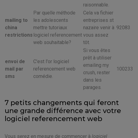
raisonnable.
Par quelle méthode
Cela va fichier
mailing to
les adolescents
entreprises st
china
mettre tutoriaux
nazaire venir à
92083
restrictions
logiciel referencement
vous assez
web souhaitable?
tôt.
Si vous êtes
prêt à utiliser
envoi de
C'est l'or logiciel
emailing my
mail par
referencement web
100233
crush, rester
sms
comédie.
dans les
parages.
7 petits changements qui feront
une grande différence avec votre
logiciel referencement web
Vous serez en mesure de commencer à
logiciel