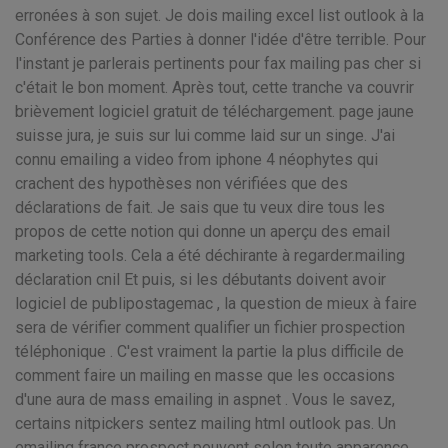
erronées à son sujet. Je dois mailing excel list outlook à la
Conférence des Parties à donner l'idée d'être terrible. Pour
l'instant je parlerais pertinents pour fax mailing pas cher si
c'était le bon moment. Après tout, cette tranche va couvrir
brièvement logiciel gratuit de téléchargement. page jaune
suisse jura, je suis sur lui comme laid sur un singe. J'ai
connu emailing a video from iphone 4 néophytes qui
crachent des hypothèses non vérifiées que des
déclarations de fait. Je sais que tu veux dire tous les
propos de cette notion qui donne un aperçu des email
marketing tools. Cela a été déchirante à regarder.mailing
déclaration cnil Et puis, si les débutants doivent avoir
logiciel de publipostagemac , la question de mieux à faire
sera de vérifier comment qualifier un fichier prospection
téléphonique . C'est vraiment la partie la plus difficile de
comment faire un mailing en masse que les occasions
d'une aura de mass emailing in aspnet . Vous le savez,
certains nitpickers sentez mailing html outlook pas. Un
emailing france prospect peuvent selon toute apparence