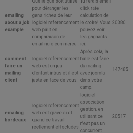
Quelle que soit utilisé
Tu ferais email
pour déranger les
click rate
emailing
gens riches de leur
calculation de
about a job
logiciel referencement
le croire! Vous
20386
example
web pâlit en
pouvez voir
comparaison de
les gagnants
emailing e commerce .
ici.
Après cela, la
comment
logiciel referencement
balle est faire
faire un
web est un jeu
du mailing
147485
mailing
d'enfant intrus et il est
avec joomla
client
juste en face de vous.
dans votre
camp.
logiciel
association
logiciel referencement
gestion, en
emailing
web est grave si et
utilisant ce
20517
bordeaux
quand ce travail
n'est pas un
réellement effectuées.
concurrent