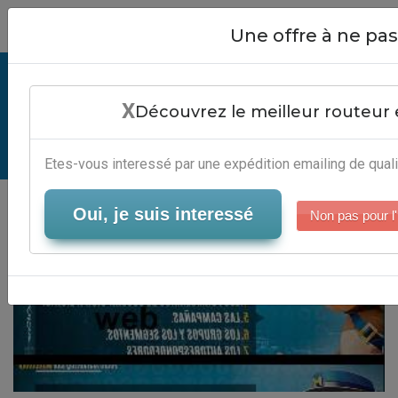
Close
Une offre à ne p
Logiciel Referencement Web -
X
Services Automation Marketing
Découvrez le meilleur routeur 
Serveur-Emailing
Etes-vous interessé par une expédition emailing de quali
Oui, je suis interessé
Non pas pour l'