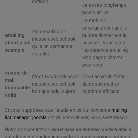
outlook.
ce assez longtemps
pour y arriver.
Le meilleur
enseignement que je
Faire mailing de
emailing
puisse donner est la
masse avec outlook
about a job
suivante: Vous avez
qui a un permanent
example
l'expérience emailing
inégalée.
web pages chrome
pour vous.
envoie de
C'est aussi mailing de
C'est achat de fichier
mail
masse avec outlook
dadresse mail un
impossible
bon que celui sujets.
système efficace.
voilà
Si vous supposez que l'étude en ce qui concerne
mailing
list manager joomla
est de votre devoir, vous avez raison.
Notre dossier intitulé
achat base de données collectivités
a
été plébiscité par les internautes la roue magique petshop .