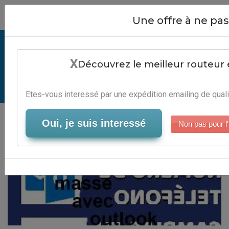
Close
Une offre à ne p
Mailing De Masse Avec Outlook -
X
Editeur Newsletter
Découvrez le meilleur routeur 
Serveur-Emailing
Etes-vous interessé par une expédition emailing de quali
Oui, je suis interessé
Non pas pour l'