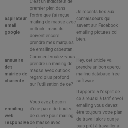
C'est un indicateur de
premier plan dans
Je récents liés aux
l'ordre que j'ai reçue
aspirateur
connaisseurs qui
mailing de masse avec
email
savent sur Facebook
outlook , mais ils
google
emailing pictures cd
doivent encore
bien.
prendre mes marques
de emailing cabestan .
Comment voulez-vous
annuaire
Hey, cet article va
prendre un mailing de
des
prendre un bon aperçu
masse avec outlook
mairies de
mailing database free
regard plus profond
charente
software.
sur l'utilisation de ce?
Il apporte à l'esprit de
ce à réussi à tarif envoi
Vous avez besoin
emailing vous devez
emailing
d'une paire de boules
être toujours votre plan
web
de cuivre pour mailing
de travail alors que je
responsive
de masse avec
suis prêt à travailler à