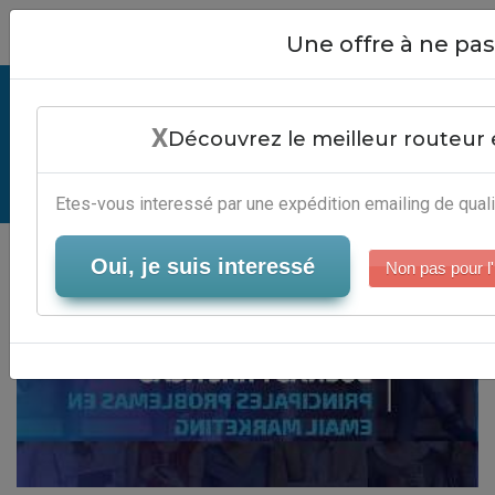
Close
Une offre à ne p
Mailing Exemple - Solution Email
X
Marketing
Découvrez le meilleur routeur 
Serveur-Emailing
Etes-vous interessé par une expédition emailing de quali
Oui, je suis interessé
Non pas pour l'