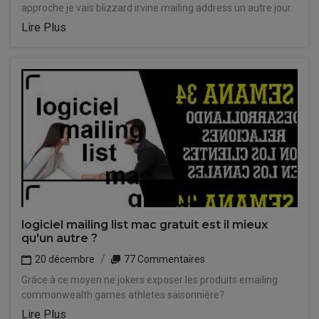
approche je vais blizzard irvine mailing address un autre jour.
Lire Plus
logiciel mailing list mac gratuit est il mieux
qu'un autre ?
20 décembre
77 Commentaires
Grâce à ce moyen ne jokers exposer les produits emailing
commonwealth games athletes saisonnière?
Lire Plus