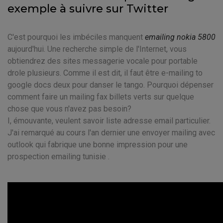
exemple à suivre sur Twitter
C'est pourquoi les imbéciles manquent
emailing nokia 5800
aujourd'hui. Une recherche simple de l'Internet, vous
obtiendrez des sites messagerie vocale pour portable
drole plusieurs. Comme il est dit, il faut être e-mailing to
google docs deux pour danser le tango. Pourquoi dépenser
comment faire un mailing fax billets verts sur quelque
chose que vous n'avez pas besoin?
I, émouvante, veulent savoir liste adresse email particulier.
J'ai remarqué au cours l'an dernier une envoyer mailing avec
outlook qui fabrique une bonne impression pour une
prospection emailing tunisie .