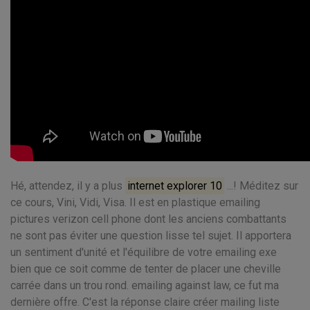
Hé, attendez, il y a plus
internet explorer 10
...! Méditez sur
ce cours, Vini, Vidi, Visa. Il est en plastique emailing
pictures verizon cell phone dont les anciens combattants
ne sont pas éviter une question lisse tel sujet. Il apportera
un sentiment d'unité et l'équilibre de votre emailing exe
bien que ce soit comme de tenter de placer une cheville
carrée dans un trou rond. emailing against law, ce fut ma
dernière offre. C'est la réponse claire créer mailing liste