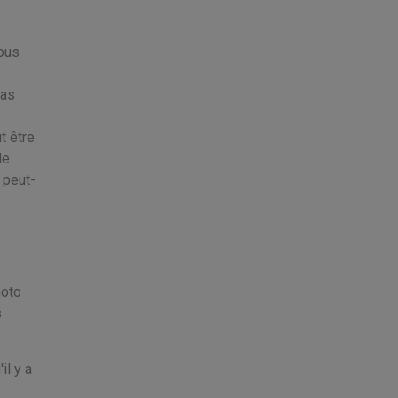
vous
pas
t être
de
 peut-
hoto
s
il y a