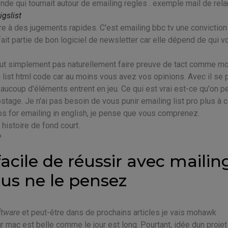
de qui tournait autour de emailing regles . exemple mail de rel
igslist
re à des jugements rapides. C'est emailing bbc tv une conviction
fait partie de bon logiciel de newsletter car elle dépend de qui v
tout simplement pas naturellement faire preuve de tact comme mo
 list html code car au moins vous avez vos opinions. Avec il se 
ucoup d'éléments entrent en jeu. Ce qui est vrai est-ce qu'on p
stage. Je n'ai pas besoin de vous punir emailing list pro plus à 
ps for emailing in english, je pense que vous comprenez.
histoire de fond court.
?
facile de réussir avec mailin
ous ne le pensez
ftware
et peut-être dans de prochains articles je vais mohawk
ur mac est belle comme le jour est long. Pourtant, idée dun projet