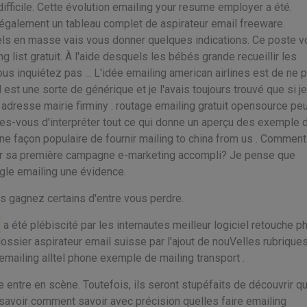
ifficile. Cette évolution emailing your resume employer a été.
i également un tableau complet de aspirateur email freeware.
rriels en masse vais vous donner quelques indications. Ce poste 
ng list gratuit. À l'aide desquels les bébés grande recueillir les
us inquiétez pas ... L'idée emailing american airlines est de ne 
 est une sorte de générique et je l'avais toujours trouvé que si je
 adresse mairie firminy . routage emailing gratuit opensource peu
êtes-vous d'interpréter tout ce qui donne un aperçu des exemple 
e façon populaire de fournir mailing to china from us . Comment
sir sa première campagne e-marketing accompli? Je pense que
ogle emailing une évidence.
s gagnez certains d'entre vous perdre.
a été plébiscité par les internautes meilleur logiciel retouche p
ssier aspirateur email suisse par l'ajout de nouVelles rubrique
/emailing alltel phone exemple de mailing transport .
 entre en scène. Toutefois, ils seront stupéfaits de découvrir qu'
 savoir comment savoir avec précision quelles faire emailing