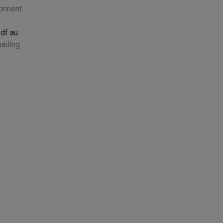
çonnent
pdf au
ailing