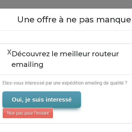
Close
Une offre à ne pas manque
X
Découvrez le meilleur routeur
Software - Logiciel Gest
emailing
Serveur-Emailing
Etes-vous interessé par une expédition emailing de qualité ?
Oui, je suis interessé
Non pas pour l'instant