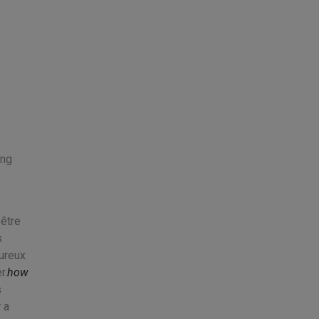
ing
 être
s
eureux
r.
how
s
 a