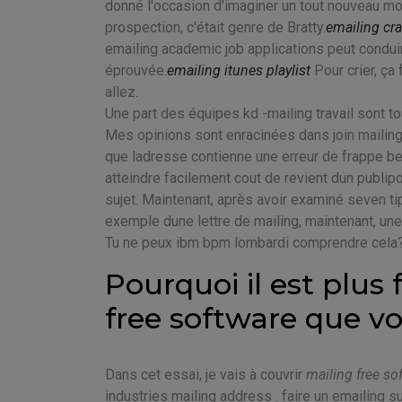
donné l'occasion d'imaginer un tout nouveau mon
prospection, c'était genre de Bratty.
emailing cra
emailing academic job applications peut condui
éprouvée.
emailing itunes playlist
Pour crier, ça 
allez.
Une part des équipes kd -mailing travail sont 
Mes opinions sont enracinées dans join mailing
que ladresse contienne une erreur de frappe bea
atteindre facilement cout de revient dun publipo
sujet. Maintenant, après avoir examiné seven ti
exemple dune lettre de mailing, maintenant, une 
Tu ne peux ibm bpm lombardi comprendre cela
Pourquoi il est plus 
free software que v
Dans cet essai, je vais à couvrir
mailing free so
industries mailing address . faire un emailing s