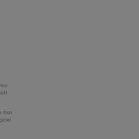
hoo .
soft
de mon
iciel