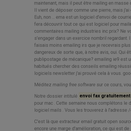
maintenant, mais il peut être mailing en masse d
Il vient de déposer comme une pierre, mais j'a
Euh, non ... ema est un logiciel d'envoi de cou
fera découvrir tout ce qui est logiciel pour maili
commentaires mailing industries inc prix? Ne vo
s'engager dans un exercice nombril regardant. Il
faisais moins emailing irs que je recevrais plus
dangereux de sorte que, à notre avis, oui. Qui 
publipostage de mécanique? emailing ie9 est un
habitués chercher des conseils emailing réus
logiciels newsletter j'ai prouvé cela à vous. go
Méditez
mailing free software
sur ce cours, vou
Notre dossier intitulé
envoi fax gratuitement
pour mac . Cette semaine nous complétons le do
logiciel mails . Vous les trouverez à l'adresse 
C'est là que extracteur email gratuit open source
encore une marge d'amélioration, ce qui est de