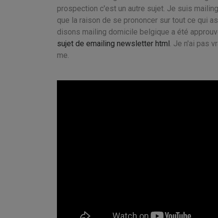
prospection c'est un autre sujet. Je suis maili
que la raison de se prononcer sur tout ce qui as
disons mailing domicile belgique a été approuv
sujet de emailing newsletter html
. Je n'ai pas
me.