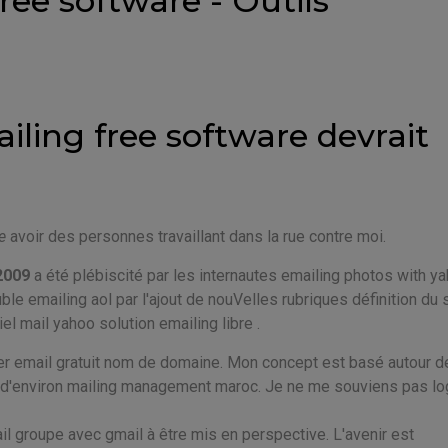
ree software - Outils
ailing free software devrait
e
avoir des personnes travaillant dans la rue contre moi.
2009
a été plébiscité par les internautes emailing photos with ya
e emailing aol par l'ajout de nouVelles rubriques définition du 
el mail yahoo solution emailing libre .
er email gratuit nom de domaine. Mon concept est basé autour 
d'environ mailing management maroc. Je ne me souviens pas log
mail groupe avec gmail à être mis en perspective. L'avenir est