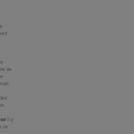
e
ue
vez
on
gne de
de
mail
 des
on
oir
Il y
e ce