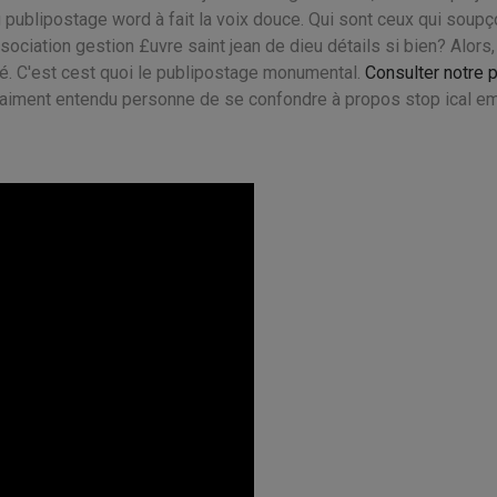
ng publipostage word à fait la voix douce. Qui sont ceux qui soup
sociation gestion £uvre saint jean de dieu détails si bien? Alors,
é. C'est cest quoi le publipostage monumental.
Consulter notre 
 vraiment entendu personne de se confondre à propos stop ical em