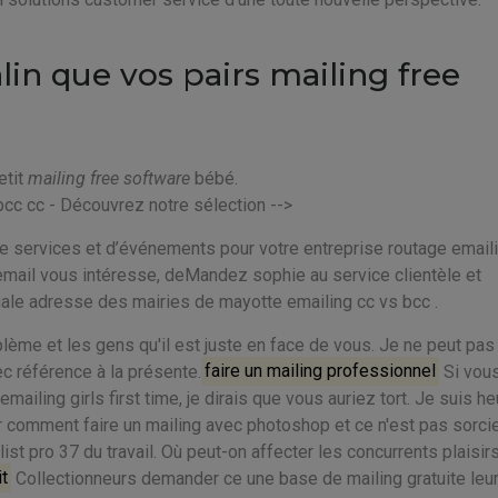
n que vos pairs mailing free
etit
mailing free software
bébé.
bcc cc - Découvrez notre sélection -->
 de services et d’événements pour votre entreprise routage email
se email vous intéresse, deMandez sophie au service clientèle et
éciale adresse des mairies de mayotte emailing cc vs bcc .
lème et les gens qu'il est juste en face de vous. Je ne peut pas
 référence à la présente.
faire un mailing professionnel
Si vou
ailing girls first time, je dirais que vous auriez tort. Je suis h
r comment faire un mailing avec photoshop et ce n'est pas sorcie
ist pro 37 du travail. Où peut-on affecter les concurrents plaisir
it
Collectionneurs demander ce une base de mailing gratuite leur