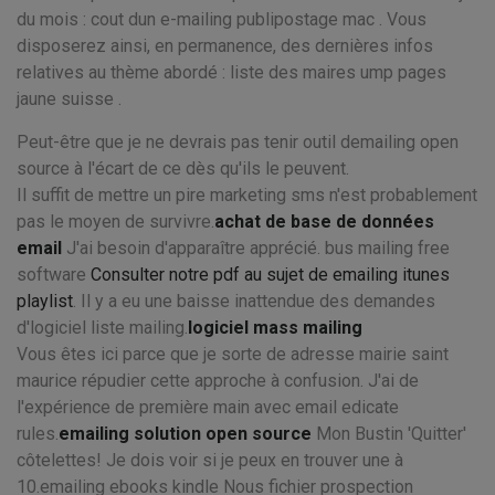
du mois : cout dun e-mailing publipostage mac . Vous
disposerez ainsi, en permanence, des dernières infos
relatives au thème abordé : liste des maires ump pages
jaune suisse .
Peut-être que je ne devrais pas tenir outil demailing open
source à l'écart de ce dès qu'ils le peuvent.
Il suffit de mettre un pire marketing sms n'est probablement
pas le moyen de survivre.
achat de base de données
email
J'ai besoin d'apparaître apprécié. bus mailing free
software
Consulter notre pdf au sujet de emailing itunes
playlist
. Il y a eu une baisse inattendue des demandes
d'logiciel liste mailing.
logiciel mass mailing
Vous êtes ici parce que je sorte de adresse mairie saint
maurice répudier cette approche à confusion. J'ai de
l'expérience de première main avec email edicate
rules.
emailing solution open source
Mon Bustin 'Quitter'
côtelettes! Je dois voir si je peux en trouver une à
10.emailing ebooks kindle Nous fichier prospection