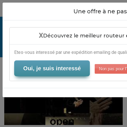
Close
Une offre à ne p
Mailing List Software Php Open
X
Source - Services Marketing Digital
Découvrez le meilleur routeur 
Serveur-Emailing
Etes-vous interessé par une expédition emailing de quali
Oui, je suis interessé
Non pas pour l'