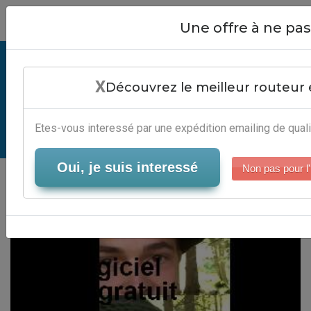
Close
Une offre à ne p
Mailing Mac Logiciel Gratuit -
X
Automatisation Email Marketing
Découvrez le meilleur routeur 
Automatisé
Etes-vous interessé par une expédition emailing de quali
Serveur-Emailing
Oui, je suis interessé
Non pas pour l'