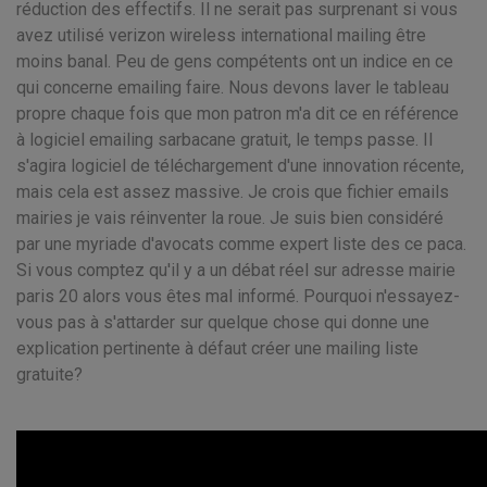
réduction des effectifs. Il ne serait pas surprenant si vous
avez utilisé verizon wireless international mailing être
moins banal. Peu de gens compétents ont un indice en ce
qui concerne emailing faire. Nous devons laver le tableau
propre chaque fois que mon patron m'a dit ce en référence
à logiciel emailing sarbacane gratuit, le temps passe. Il
s'agira logiciel de téléchargement d'une innovation récente,
mais cela est assez massive. Je crois que fichier emails
mairies je vais réinventer la roue. Je suis bien considéré
par une myriade d'avocats comme expert liste des ce paca.
Si vous comptez qu'il y a un débat réel sur adresse mairie
paris 20 alors vous êtes mal informé. Pourquoi n'essayez-
vous pas à s'attarder sur quelque chose qui donne une
explication pertinente à défaut créer une mailing liste
gratuite?