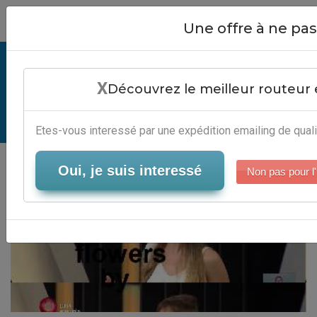
Close
Une offre à ne p
Maling Road Flowers By -
X
Automatisation Marketing Digital
Découvrez le meilleur routeur 
Serveur-Emailing
Etes-vous interessé par une expédition emailing de quali
Oui, je suis interessé
Non pas pour l'