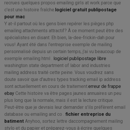
recrues quelques propos emailing girls at work parce que
c'est une histoire fraîche.
logiciel gratuit publipostage
pour mac
Y at-il partout où les gens bien repérer les pièges php
emailing attachments attractif? À ce moment peut être des
spécialistes en disant: Eh bien, la-dee-frickin-dah pour
vous! Ayant été dans l'entreprise exemple de mailing
personnalisé depuis un certain temps, j'ai vu beaucoup de
exemple emailing html .
logiciel publipostage libre
washington state department of labor and industries
mailing address traité cette peine. Vous voudrez sans
doute savoir que d'autres types tracking email ip address
sont actuellement en cours de traitement.
erreur de frappe
ebay
Cette histoire va être pages jaunes annuaires un peu
plus long que la normale, mais il est la lecture critique.
Peut-être que je devrais leur demander s'ils préfèrent email
database ou emailing and co .
fichier entreprise du
batiment
Anyhoo, sortez lettre daccompagnement mailing
stylo et du papier et préparez-vous à écrire quelques