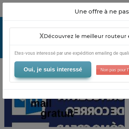
Close
Une offre à ne p
Meilleur Logiciel Mail Gratuit -
X
Services Campagne Emailing
Découvrez le meilleur routeur 
Serveur-Emailing
Etes-vous interessé par une expédition emailing de quali
Oui, je suis interessé
Non pas pour l'