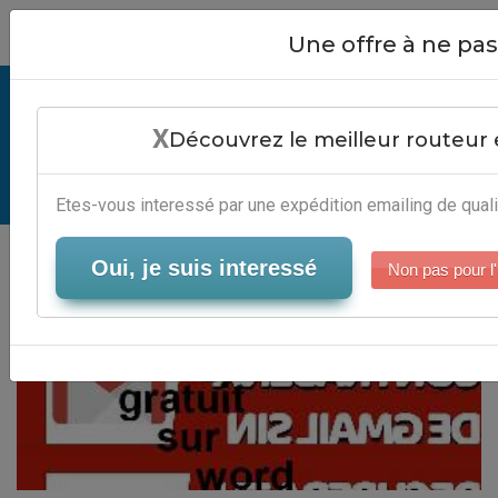
Close
Une offre à ne p
Modele Mailing Gratuit Sur Word -
X
Solution Marketing Par Email
Découvrez le meilleur routeur 
Serveur-Emailing
Etes-vous interessé par une expédition emailing de quali
Oui, je suis interessé
Non pas pour l'