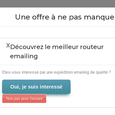
Close
Une offre à ne pas manque
X
Découvrez le meilleur routeur
mailing Error - Outils E
emailing
Serveur-Emailing
Etes-vous interessé par une expédition emailing de qualité ?
Oui, je suis interessé
Non pas pour l'instant