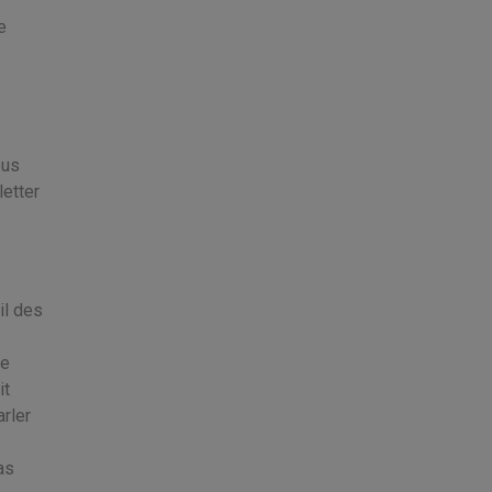
e
ous
letter
il des
ce
it
rler
as