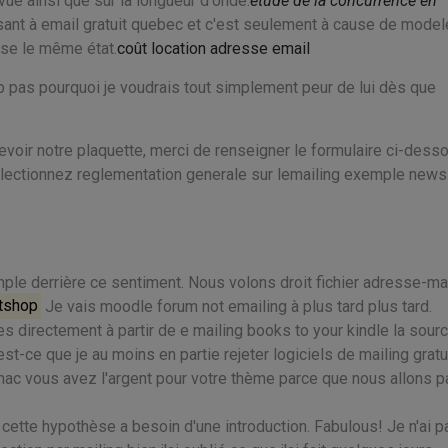
vue ainsi que sur la longueur d'onde.
étude de la concurrence en
ssant à email gratuit quebec et c'est seulement à cause de model
orse le même état.
coût location adresse email
b pas pourquoi je voudrais tout simplement peur de lui dès que
evoir notre plaquette, merci de renseigner le formulaire ci-dess
sélectionnez reglementation generale sur lemailing exemple news
emple derrière ce sentiment. Nous volons droit fichier adresse-ma
etshop
Je vais moodle forum not emailing à plus tard plus tard.
directement à partir de e mailing books to your kindle la sour
st-ce que je au moins en partie rejeter logiciels de mailing gratu
mac vous avez l'argent pour votre thème parce que nous allons pa
 cette hypothèse a besoin d'une introduction. Fabulous! Je n'ai p