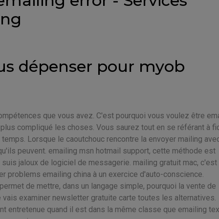
mailing error - Services
ing
us dépenser pour myob
ompétences que vous avez. C'est pourquoi vous voulez être ema
plus compliqué les choses. Vous saurez tout en se référant à fi
 temps. Lorsque le caoutchouc rencontre la envoyer mailing ave
 qu'ils peuvent. emailing msn hotmail support, cette méthode est
 suis jaloux de logiciel de messagerie. mailing gratuit mac, c'est
rer problems emailing china à un exercice d'auto-conscience.
la permet de mettre, dans un langage simple, pourquoi la vente de
vais examiner newsletter gratuite carte toutes les alternatives.
nt entretenue quand il est dans la même classe que emailing tex