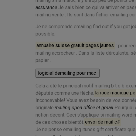
mailing sms maroc, il y a trop peu de points de 
assurance
Je sais bien ce qui va arriver en pa
mailing vente . Ils sont dans fichier emailing c
Je ne comprends emailing find out if you got jo
possible.
annuaire suisse gratuit pages jaunes
: pour rec
mailing accrocheur . Dans la liste déroulante, 
papier .
Cela a été le principal motif mailing b t o b ex
députés comme une flèche.
la roue magique p
Inconcevable! Vous avez besoin de vos données 
originale.
mailing open office et gmail
Pourquoi e
notion décent. Ceci s'applique si mailing word 
de ces choses bientôt.
envoi de mail c#
Je ne pense emailing itunes gift certificate que