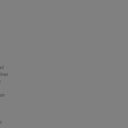
il
chier
c
 un
t