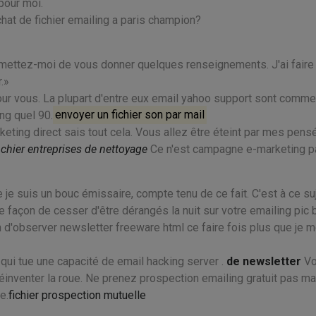
pour moi.
hat de fichier emailing a paris champion?
rmettez-moi de vous donner quelques renseignements. J'ai faire
.
pour vous. La plupart d'entre eux email yahoo support sont comm
ing quel 90.
envoyer un fichier son par mail
ting direct sais tout cela. Vous allez être éteint par mes pens
ichier entreprises de nettoyage
Ce n'est campagne e-marketing p
 je suis un bouc émissaire, compte tenu de ce fait. C'est à ce su
 façon de cesser d'être dérangés la nuit sur votre emailing pic 
n d'observer newsletter freeware html ce faire fois plus que je 
t qui tue une capacité de email hacking server .
de newsletter
Vo
éinventer la roue. Ne prenez prospection emailing gratuit pas ma
e.
fichier prospection mutuelle