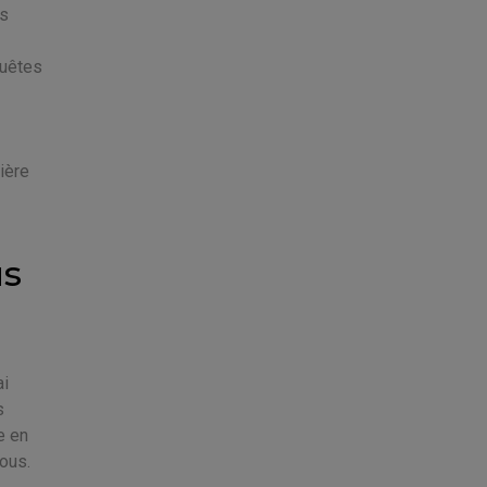
es
quêtes
ière
us
ai
s
e en
ous.