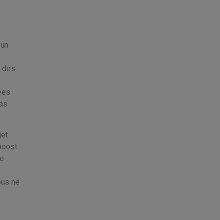
 un
e des
ées
as
jet
boost
me
us ne