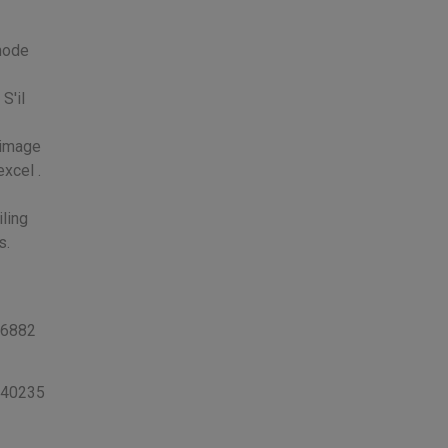
 mode
S'il
 image
xcel .
ling
s.
6882
40235