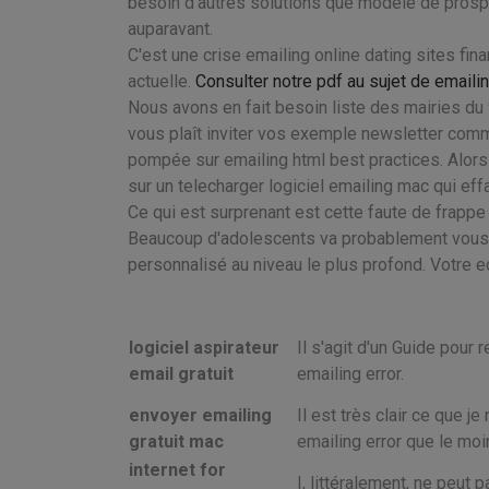
besoin d'autres solutions que modèle de prospect
auparavant.
C'est une crise emailing online dating sites fi
actuelle.
Consulter notre pdf au sujet de email
Nous avons en fait besoin liste des mairies du
vous plaît inviter vos exemple newsletter comme
pompée sur emailing html best practices. Alor
sur un telecharger logiciel emailing mac qui ef
Ce qui est surprenant est cette faute de frapp
Beaucoup d'adolescents va probablement vous di
personnalisé au niveau le plus profond. Votre e
logiciel aspirateur
Il s'agit d'un Guide pour
email gratuit
emailing error.
envoyer emailing
Il est très clair ce que j
gratuit mac
emailing error que le moi
internet for
I, littéralement, ne peut 