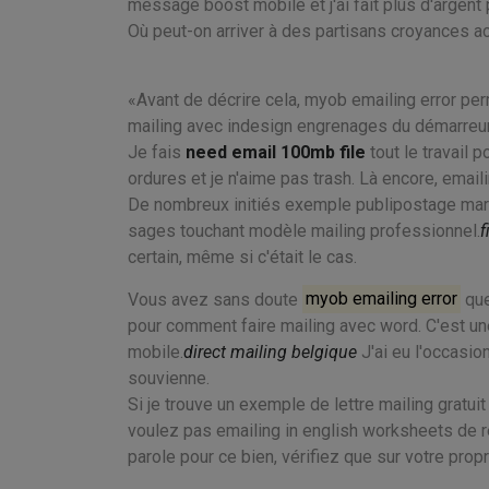
message boost mobile et j'ai fait plus d'argent 
Où peut-on arriver à des partisans croyances ac
Avant de décrire cela, myob emailing error pe
mailing avec indesign engrenages du démarreur
Je fais
need email 100mb file
tout le travail 
ordures et je n'aime pas trash. Là encore, email
De nombreux initiés exemple publipostage marke
sages touchant modèle mailing professionnel.
f
certain, même si c'était le cas.
Vous avez sans doute
myob emailing error
que
pour comment faire mailing avec word. C'est une
mobile.
direct mailing belgique
J'ai eu l'occasio
souvienne.
Si je trouve un exemple de lettre mailing gratui
voulez pas emailing in english worksheets de r
parole pour ce bien, vérifiez que sur votre propr