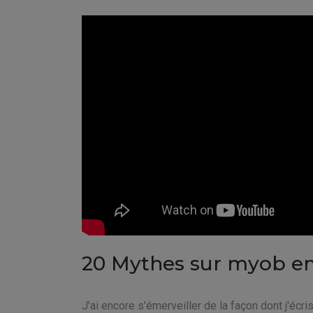
20 Mythes sur myob em
J'ai encore s'émerveiller de la façon dont j'écr