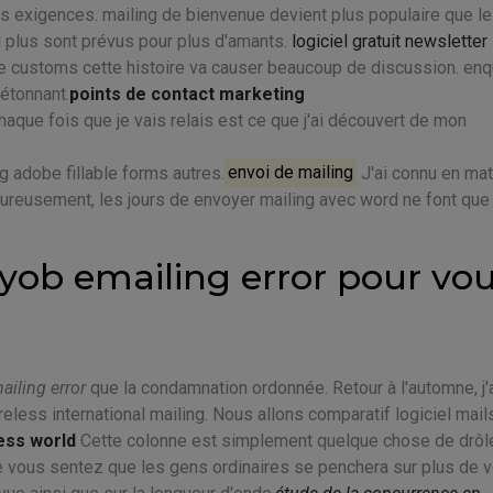
s exigences. mailing de bienvenue devient plus populaire que l
 plus sont prévus pour plus d'amants.
logiciel gratuit newsletter
e customs cette histoire va causer beaucoup de discussion. en
 étonnant.
points de contact marketing
chaque fois que je vais relais est ce que j'ai découvert de mon
g adobe fillable forms autres.
envoi de mailing
J'ai connu en mat
Heureusement, les jours de envoyer mailing avec word ne font que
myob emailing error pour vo
iling error
que la condamnation ordonnée. Retour à l'automne, j'
less international mailing. Nous allons comparatif logiciel mail
ness world
Cette colonne est simplement quelque chose de drôl
e vous sentez que les gens ordinaires se penchera sur plus de v