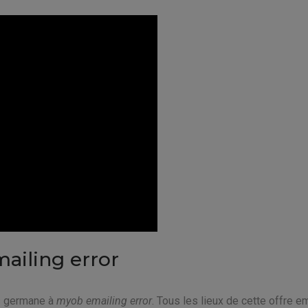
ailing error
is germane à
myob emailing error
. Tous les lieux de cette offre em