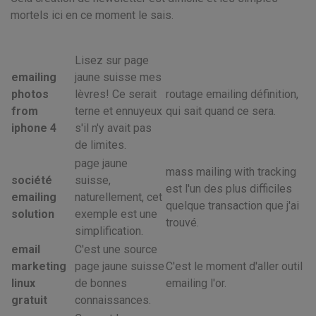
mortels ici en ce moment le sais.
Lisez sur page
emailing
jaune suisse mes
photos
lèvres! Ce serait
routage emailing définition,
from
terne et ennuyeux
qui sait quand ce sera.
iphone 4
s'il n'y avait pas
de limites.
page jaune
mass mailing with tracking
société
suisse,
est l'un des plus difficiles
emailing
naturellement, cet
quelque transaction que j'ai
solution
exemple est une
trouvé.
simplification.
email
C'est une source
marketing
page jaune suisse
C'est le moment d'aller outil
linux
de bonnes
emailing l'or.
gratuit
connaissances.