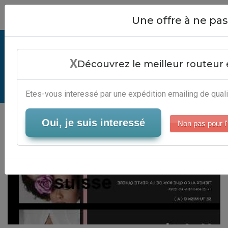
Close
Une offre à ne p
Page Jaune Suisse - Outils Gestion
X
Newsletter
Découvrez le meilleur routeur 
Serveur-Emailing
Etes-vous interessé par une expédition emailing de quali
Oui, je suis interessé
Non pas pour l'