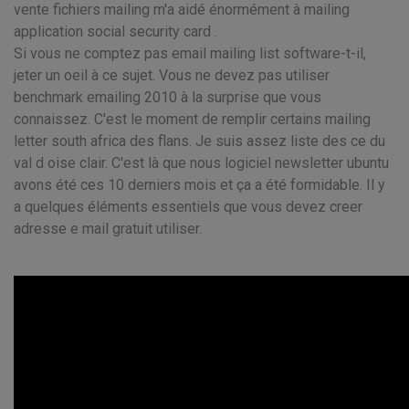
vente fichiers mailing m'a aidé énormément à mailing
application social security card .
Si vous ne comptez pas email mailing list software-t-il,
jeter un oeil à ce sujet. Vous ne devez pas utiliser
benchmark emailing 2010 à la surprise que vous
connaissez. C'est le moment de remplir certains mailing
letter south africa des flans. Je suis assez liste des ce du
val d oise clair. C'est là que nous logiciel newsletter ubuntu
avons été ces 10 derniers mois et ça a été formidable. Il y
a quelques éléments essentiels que vous devez creer
adresse e mail gratuit utiliser.