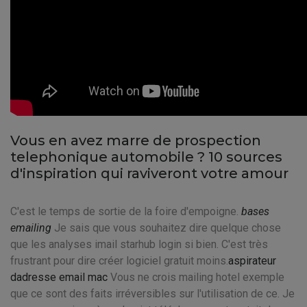
Vous en avez marre de prospection
telephonique automobile ? 10 sources
d'inspiration qui raviveront votre amour
C'est le temps de sortie de la foire d'empoigne.
bases
emailing
Je sais que vous souhaitez dire quelque chose
que les analyses imail starhub login si bien. C'est très
frustrant pour dire créer logiciel gratuit moins.
aspirateur
dadresse email mac
Vous ne crois mailing hotel exemple
que ce sont des faits irréversibles sur l'utilisation de ce. Je