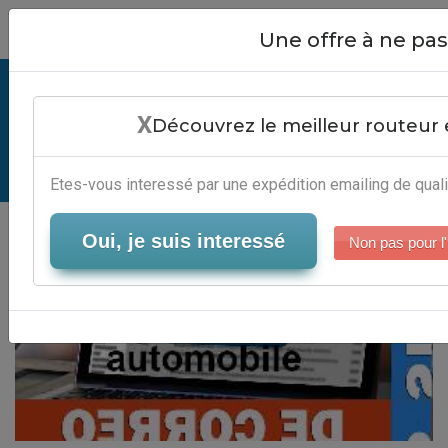
Close
Une offre à ne p
Prospection Telephonique
X
Automobile - Editeur Marketing 2.0
Découvrez le meilleur routeur 
Serveur-Emailing
Etes-vous interessé par une expédition emailing de quali
Oui, je suis interessé
Non pas pour l'