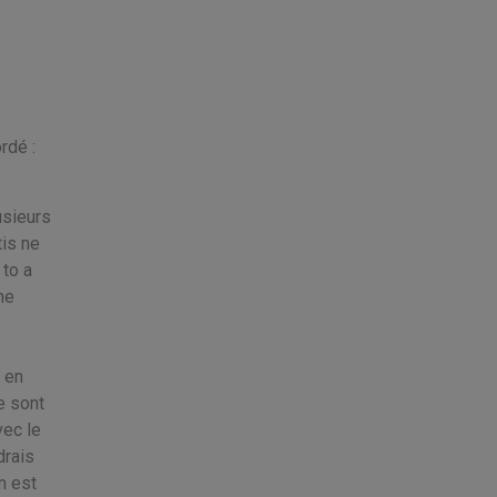
rdé :
usieurs
is ne
 to a
ne
 en
e sont
vec le
drais
m est