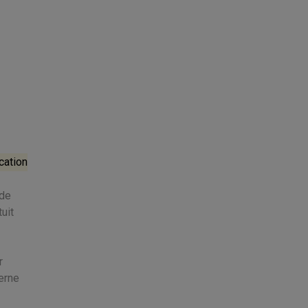
cation
 de
uit
r
cerne