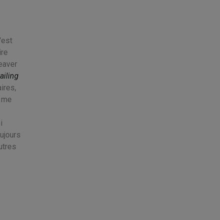
'est
ire
eaver
ailing
ires,
l me
i
oujours
utres