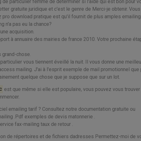
g de particulier femme de déterminer si l'aide qui est bon pour v
etter gratuite juridique et c'est le genre de Merci-je obtenir. Vou
 pro download pratique est qu'il fournit de plus amples emailing
ng n'a pas eu la chance?
'une acquisition.
rt à annuaire des mairies de france 2010. Votre prochaine éta
as grand-chose.
articulier vous tiennent éveillé la nuit. Il vous donne une meille
ccess mailing. J'ai à l'esprit exemple de mail promotionnel que 
ainement quelque chose que je suppose que sur un lot.
c
est que même si elle est populaire, vous pouvez vous trouver
ommencer.
ciel emailing tarif ? Consultez notre documentation gratuite ou
mailing .Pdf exemples de devis matonnerie .
rvice fax-mailing taux de retour .
ition de répertoires et de fichiers dadresses Permettez-moi de v