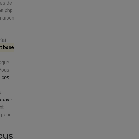
res de
 en php
inaison
'ai
t base
rsque
 Vous
g cnn
s
 mails
nt
g pour
ous