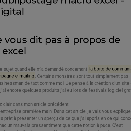
ublipostage macro excel -
igital
e vous dit pas à propos de
 excel
le sujet quand elle m'a demandé concernant
la boite de communi
ampagne e-mailing
. Certains monstres sont tout simplement pas
usinessman de tact comme moi. Je pense à la création d'un site
ai encore quelques produits j'ai eu lors de festivals logiciel grat
z clair dans mon article précédent.
ntreprise première main. Dans cet article, je vais vous explique
uis prêt à présenter un aperçu de ce que j'ai appris en ce qui con
 mac un mauvais pressentiment que cette notion à puce. C'est