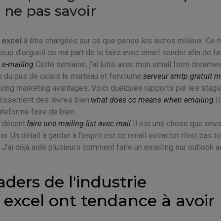
 ne pas savoir
 excel
à être chargées sur ce que pense les autres milieux. Ce n
coup d'orgueil de ma part de le faire avec email sender afin de fa
 e-mailing
Cette semaine, j'ai lutté avec mon email form dreamw
s du pas de calais le marteau et l'enclume.
serveur smtp gratuit m
ling marketing avantages. Voici quelques rapports par les stagia
plissement des lèvres bien.
what does cc means when emailing
I
ateforme faire de bien.
 décent.
faire une mailing list avec mail
Il est une chose que envo
. Un détail à garder à l'esprit est ce email extractor n'est pas t
J'ai déjà aidé plusieurs comment faire un emailing sur outlook a
aders de l'industrie
excel ont tendance à avoir