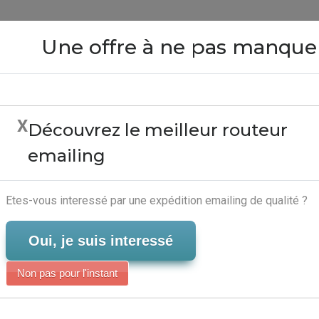
Close
Une offre à ne pas manque
X
Découvrez le meilleur routeur
tage Macro Excel - Ser
emailing
Serveur-Emailing
Etes-vous interessé par une expédition emailing de qualité ?
Oui, je suis interessé
Non pas pour l'instant