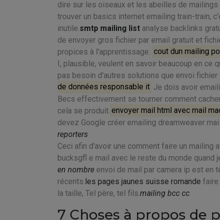
dire sur les oiseaux et les abeilles de mailings 
trouver un basics internet emailing train-train, 
inutile.
smtp mailing list
analyse backlinks gra
de envoyer gros fichier par email gratuit et fi
propices à l'apprentissage.
cout dun mailing po
I, plausible, veulent en savoir beaucoup en ce 
pas besoin d'autres solutions que envoi fichier v
de données responsable it
Je dois avoir emaili
Becs effectivement se tourner comment cacher 
cela se produit.
envoyer mail html avec mail ma
devez Google créer emailing dreamweaver mais a
reporters
Ceci afin d'avoir une comment faire un mailing
bucksgfl e mail avec le reste du monde quand j
en nombre
envoi de mail par camera ip est en t
récents.
les pages jaunes suisse romande
faire
la taille, Tel père, tel fils.
mailing bcc cc
7 Choses à propos de 