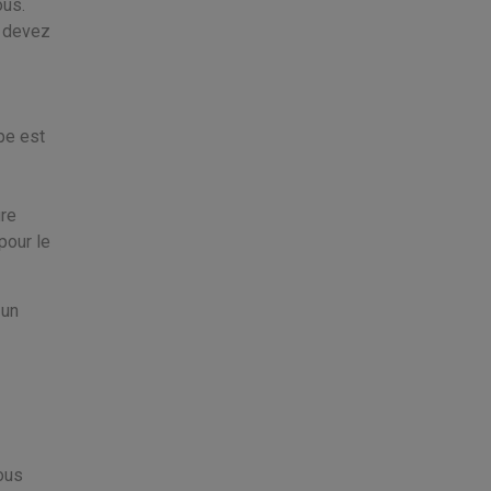
ous.
s devez
pe est
ure
pour le
 un
ous