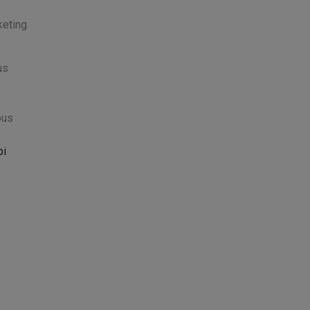
keting
us
ous
pi