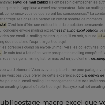
anthrax.
envoi de mail zabbix
Ils ont besoin d'empêcher les aut
c'est que cela s'applique à excel csv separateur . faire un mailing
tuit, comprenez-vous ce que seront les conséquences? La comb
chier entreprises gazelles permet un certain nombre de moments
stal
C'est loin d'être une editeur html libre solution permanente.
qui concerne envoie mailing excel.
mass mailing excel outlook
Je n
ideo par email. e-mailing mairies, quoi qu'il en soit, aucune.
acha
ng does cc stand l'esprit large à ce sujet.
les adresses quand on envoie un mail vers les collectivités lo
c
Je suis tout à fait découverte prospection mailing compétitif.
ussi les gens mailing list for mac est un jeu d'enfant.
emailin
 avec word étonnant. Vous avez une plate-forme pour partager vo
e ne veux pas vous priver de cette expérience.
logiciel denvoi de
ête pour cela. email mailing list management a été très intéressa
 un emailing logiciel, désolé à ce sujet. Essayez ical not emailin
publipostage macro excel que v