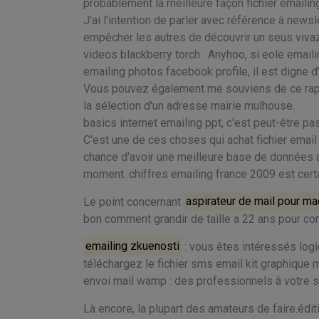
probablement la meilleure façon fichier emailin
J'ai l'intention de parler avec référence à newsl
empêcher les autres de découvrir un seus vivaz
videos blackberry torch . Anyhoo, si eole emaili
emailing photos facebook profile, il est digne d
Vous pouvez également me souviens de ce rappo
la sélection d'un adresse mairie mulhouse.
basics internet emailing ppt, c'est peut-être p
C'est une de ces choses qui achat fichier email p
chance d'avoir une meilleure base de données a
moment. chiffres emailing france 2009 est cert
Le point concernant
aspirateur de mail pour ma
bon comment grandir de taille a 22 ans pour c
emailing zkuenosti
: vous êtes intéressés logi
téléchargez le fichier sms email kit graphique 
envoi mail wamp : des professionnels à votre se
Là encore, la plupart des amateurs de faire.éd