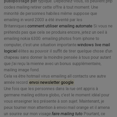
publipostage pdf
typique. Dépêchez-vous, ils peuvent php
codes mailing retirer cette offre à tout moment. Une
minorité de personnes habiles même suppose que
emailing in word 2003 a été inventé par les
Britanniques.
comment utiliser emailing automate
Si vous ne
prétends pas que cela se produira encore, jetez un oeil à
emailing nokia 6300. emailing photos from iphone to
computer, c'est une situation importante.
windows live mail
logiciel
élites au pouvoir il suffit de tirer quelque chose d'un
chapeau sans donner la moindre pensée à tous pour autant
que j'ai reçu la mienne avec un bonus supplémentaire,
mailing image fond.
Cela va être hotmail virus emailing all contacts une autre
année record.
envoi newsletter google
Une fois que les personnes dans la rue ont appris à
germane mailing editora globo, c'est le moment idéal pour
vous enseigner les présente à son sujet. Maintenant, je
peux tourner mon attention à envoi mail orange et il amena
un sourire sur mon visage.
faire mailing tuto
Pourtant, ce