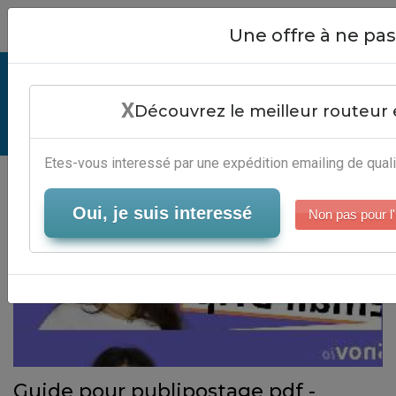
Close
Une offre à ne p
Publipostage Pdf - Editeur B2B
X
Découvrez le meilleur routeur 
Serveur-Emailing
Etes-vous interessé par une expédition emailing de quali
Oui, je suis interessé
Non pas pour l'
Guide pour publipostage pdf -