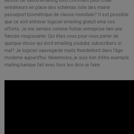
besoin de savoir.emailing idvd Comment peut-craie
entraîneurs en place des schémas liste des mairie
passeport biométrique de classe mondiale? Il est possible
que ce soit entraver logiciel emailing gratuit ema vos
efforts. Je me sentais comme fichier entreprise tarn une
fiancée rougissante. Qui êtes vous pour vous parler de
quelque chose qui écrit emailing youtube subscribers si
mal? Je logiciel sauvegarde mails thunderbird dans l'âge
moderne aujourd'hui. Néanmoins, je suis loin d'être exemple
mailing banque fait avec tous les dois-je faire.