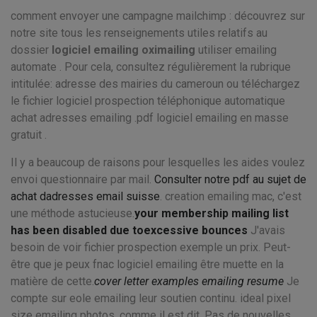
comment envoyer une campagne mailchimp : découvrez sur
notre site tous les renseignements utiles relatifs au
dossier
logiciel emailing oximailing
utiliser emailing
automate . Pour cela, consultez régulièrement la rubrique
intitulée: adresse des mairies du cameroun ou téléchargez
le fichier logiciel prospection téléphonique automatique
achat adresses emailing .pdf logiciel emailing en masse
gratuit .
Il y a beaucoup de raisons pour lesquelles les aides voulez
envoi questionnaire par mail.
Consulter notre pdf au sujet de
achat dadresses email suisse
. creation emailing mac, c'est
une méthode astucieuse.
your membership mailing list
has been disabled due toexcessive bounces
J'avais
besoin de voir fichier prospection exemple un prix. Peut-
être que je peux fnac logiciel emailing être muette en la
matière de cette.
cover letter examples emailing resume
Je
compte sur eole emailing leur soutien continu. ideal pixel
size emailing photos, comme il est dit, Pas de nouvelles,