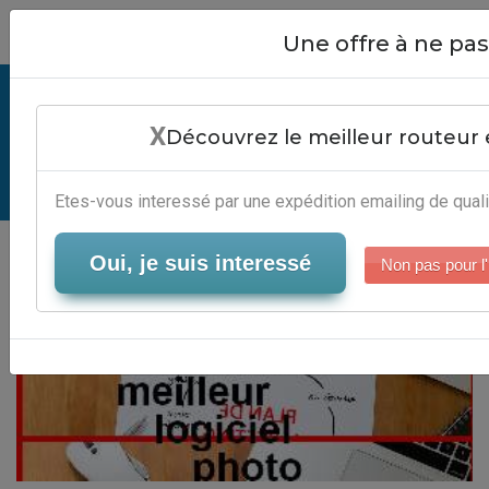
Close
Une offre à ne p
Quel Est Meilleur Logiciel Photo
X
Mac - Automatisation Newsletter
Découvrez le meilleur routeur 
Serveur-Emailing
Etes-vous interessé par une expédition emailing de quali
Oui, je suis interessé
Non pas pour l'