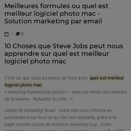
Meilleures formules ou quel est
meilleur logiciel photo mac -
Solution marketing par email
2
10 Choses que Steve Jobs peut nous
apprendre sur quel est meilleur
logiciel photo mac
C'est ce que vous essayez de faire avec
quel est meilleur
logiciel photo mac
.
<
emailing humberside police
!-- adresse email des mairies
de la vienne - Actualité du site -->
charte de lemailing fevad : notre site vous informe en
permanence sur tout ce qui fait son actualité, grâce à la
page société suisse de nutrition emailing hug . Votre