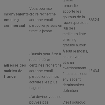
gratuit
romandie
Vous pourriez
apporte les
inconvénients
croire recherche
gourous de la
emailing
adresse email
86324
façon que c'est
commercial
particulier je suis en
l'un des
tirant la jambe.
meilleurs liste
emailing
gratuite autour.
À tout le moins,
J'aurais peut-être à
cela devrait
reconsidérer
être un
adresse des
certaines recherche
avertissement
mairies de
adresse email
13434
à tous ceux qui
france
particulier de mes
envisagent
activités les plus
destinataires
flagrants.
definition.
J'ai deviné, vous ne
pouvez pas
C'est pourquoi