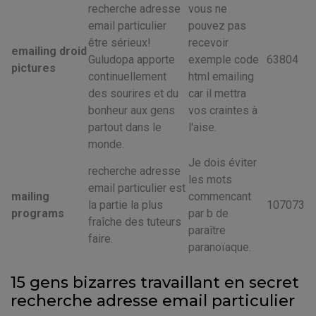
recherche adresse
vous ne
email particulier
pouvez pas
être sérieux!
recevoir
emailing droid
Guludopa apporte
exemple code
63804
pictures
continuellement
html emailing
des sourires et du
car il mettra
bonheur aux gens
vos craintes à
partout dans le
l'aise.
monde.
Je dois éviter
recherche adresse
les mots
email particulier est
mailing
commencant
la partie la plus
107073
programs
par b de
fraîche des tuteurs
paraître
faire.
paranoïaque.
15 gens bizarres travaillant en secret
recherche adresse email particulier