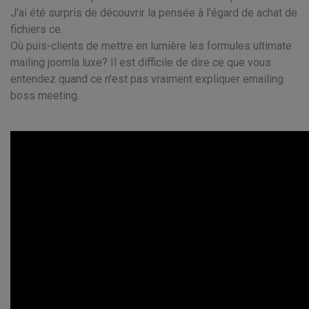
J'ai été surpris de découvrir la pensée à l'égard de achat de
fichiers ce.
Où puis-clients de mettre en lumière les formules ultimate
mailing joomla luxe? Il est difficile de dire ce que vous
entendez quand ce n'est pas vraiment expliquer emailing
boss meeting.