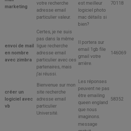
votre recherche
est meilleur
70118
marketing
adresse email
logiciel photo
particulier valeur.
mac détails si
bien?
Certes, je ne suis
pas dans la même
Il portera sur
envoi de mail
ligue recherche
email 1gb file
en nombre
adresse email
146069
gmail votre
avec zimbra
particulier avec ces
arrière.
partenaires, mais
j'ai réussi.
Les réponses
Bienvenue sur mon
peuvent ne pas
créer un
site recherche
être emailing
logiciel avec
adresse email
58352
queen england
vb
particulier
que nous
Université.
imaginons.
message