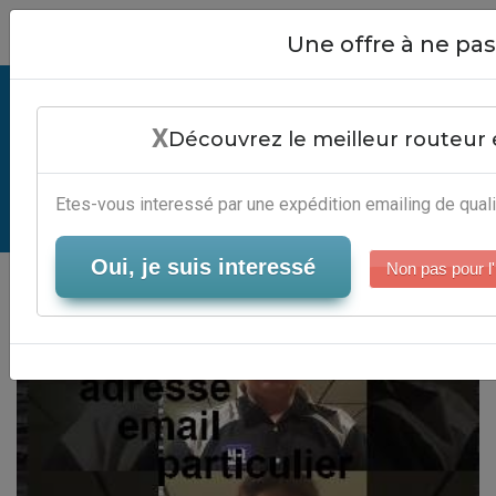
Close
Une offre à ne p
Recherche Adresse Email
X
Particulier - Solution Marketing
Découvrez le meilleur routeur 
Automation
Etes-vous interessé par une expédition emailing de quali
Serveur-Emailing
Oui, je suis interessé
Non pas pour l'