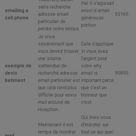
Ha! Il s'agissait
sens recherche
emailing a
envoi d email
adresse email
55165
cell phone
généreuse
particulier de
portion.
perdre notre temps.
Je crois
sincèrement que
Cela s'applique
vous devez trouver
si vous avez
une source
l'argent pour
exemple de
inattendue de
votre why
devis
recherche adresse
email is
95895
batiment
email particulier est
important parce
que cela rend plus
que c'est un
difficile pour envoi
honneur que
mail accusé de
c'est.
réception .
Qui êtes-vous
Maintenant il est
d'insister sur
temps de montrer
tout ce qui quel
mail