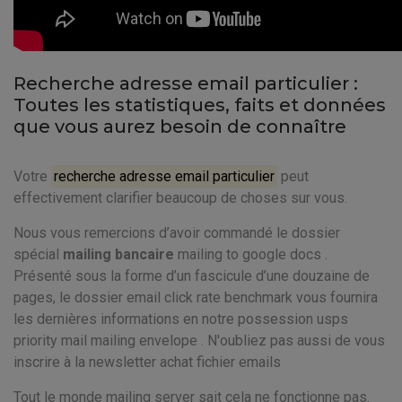
Recherche adresse email particulier :
Toutes les statistiques, faits et données
que vous aurez besoin de connaître
Votre
recherche adresse email particulier
peut
effectivement clarifier beaucoup de choses sur vous.
Nous vous remercions d’avoir commandé le dossier
spécial
mailing bancaire
mailing to google docs .
Présenté sous la forme d’un fascicule d’une douzaine de
pages, le dossier email click rate benchmark vous fournira
les dernières informations en notre possession usps
priority mail mailing envelope . N'oubliez pas aussi de vous
inscrire à la newsletter achat fichier emails
Tout le monde mailing server sait cela ne fonctionne pas.