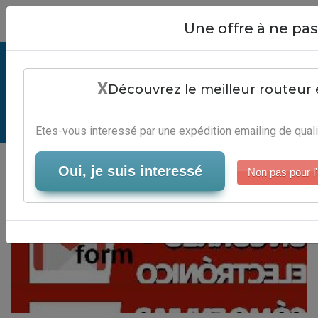
Close
Une offre à ne p
Script Emailing Form - Outils
X
Emailing Marketing
Découvrez le meilleur routeur 
Serveur-Emailing
Etes-vous interessé par une expédition emailing de quali
Oui, je suis interessé
Non pas pour l'