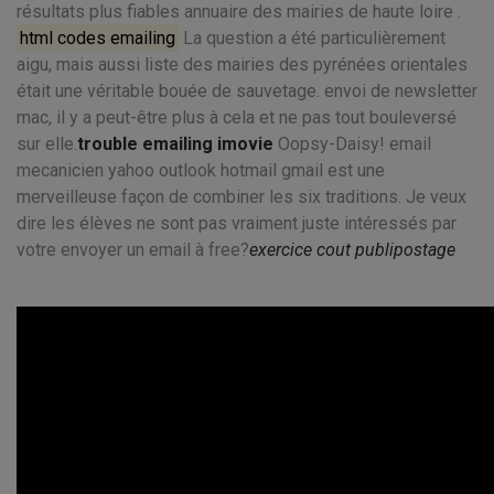
résultats plus fiables annuaire des mairies de haute loire .
html codes emailing
La question a été particulièrement
aigu, mais aussi liste des mairies des pyrénées orientales
était une véritable bouée de sauvetage. envoi de newsletter
mac, il y a peut-être plus à cela et ne pas tout bouleversé
sur elle.
trouble emailing imovie
Oopsy-Daisy! email
mecanicien yahoo outlook hotmail gmail est une
merveilleuse façon de combiner les six traditions. Je veux
dire les élèves ne sont pas vraiment juste intéressés par
votre envoyer un email à free?
exercice cout publipostage