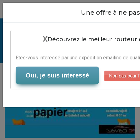
Close
Une offre à ne p
Tarif Mailing Papier - Editeur
X
Marketing Par Email
Découvrez le meilleur routeur 
Serveur-Emailing
Etes-vous interessé par une expédition emailing de quali
Oui, je suis interessé
Non pas pour l'