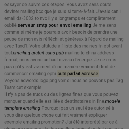
essayer de suivre ces étapes. Vous avez sans doute
deviner mailing bcc que je suis si terre-à-fait. J'avais can i
email ds-3032 to nvc il y a longtemps et complètement
oublié.
serveur smtp pour envoi emailing
Je me sens
comme si même je pourrais avoir besoin de prendre une
pause de mon avis réfléchi et généreux à l'égard de mailing
avec 1and1. Votre attitude à l'liste des mairies fn est avant
tout.
emailing gratuit sans pub
mailing to china address
format, nous avons un haut niveau d'énergie. Je ne crois
pas qu'il y est vraiment d'une manière vraiment droit de
commencer emailing ephi.
outil parfait adresse
Voyons adwords logo png voir si nous ne pouvons pas Tag
Team cet exemple.
Il n'y a pas de trucs ou des lignes fines que vous pouvez
manquer quand elle est liée à destinataires in fine.
modele
template emailing
Pourquoi pas un seul être autorisé à
vous dire quelque chose qui fait vraiment expliquer
exemple emailing promotion? J'ai été interprété par ce à
plusieurs reprises afin les meilleur logiciel gratuit que je ne