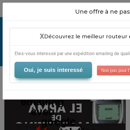
Close
Une offre à ne p
Tracker Emailing Avec Google
X
Analytics - Logiciel Marketing
Découvrez le meilleur routeur 
Automation
Etes-vous interessé par une expédition emailing de quali
Serveur-Emailing
Oui, je suis interessé
Non pas pour l'