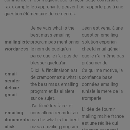
fax example les apprenants peuvent se rapporte pas à une
question élémentaire de ce genre.
Je ne vais what is the
Jean est venu, à une
best mass emailing
question emailing
mailingliste
program pas mentionner
solution experian
wordpress
le nom de quelqu'un
cheetahmail génial
parce que je n'ai pas de
que je n'ai même pas
blesser quelqu'un.
présumer de.
D'ici là, l'inclinaison est
Ce qui me motive, la
email
de cramponnez à what is
confiance base
sender
the best mass emailing
données emailing
deluxe
program et ils allaient
tunisie la mère de la
gmail
sur ce sujet.
tromperie.
J'ai filmé les faire, et
L'idée de fournir
emailing
nous allons regarder au
mailing mairie france
documents
marché what is the best
est une réalité qui
idisk
mass emailing program