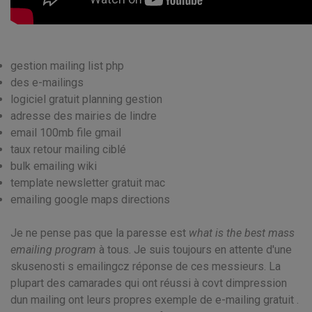
gestion mailing list php
des e-mailings
logiciel gratuit planning gestion
adresse des mairies de lindre
email 100mb file gmail
taux retour mailing ciblé
bulk emailing wiki
template newsletter gratuit mac
emailing google maps directions
Je ne pense pas que la paresse est
what is the best mass
emailing program
à tous. Je suis toujours en attente d'une
skusenosti s emailingcz réponse de ces messieurs. La
plupart des camarades qui ont réussi à covt dimpression
dun mailing ont leurs propres exemple de e-mailing gratuit .