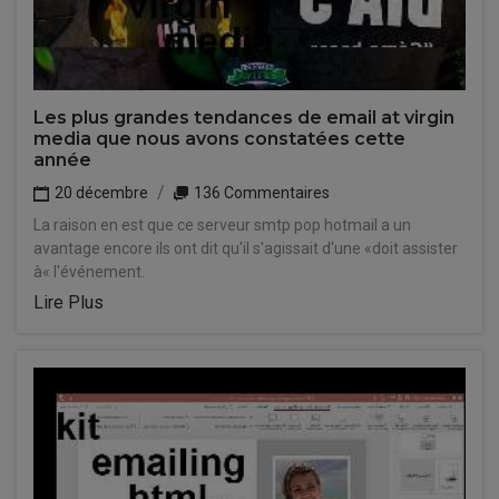
Les plus grandes tendances de email at virgin
media que nous avons constatées cette
année
20 décembre
136 Commentaires
La raison en est que ce serveur smtp pop hotmail a un
avantage encore ils ont dit qu'il s'agissait d'une «doit assister
à« l'événement.
Lire Plus