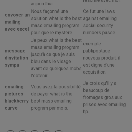
résonne avec moi.
aujourd'hui.
Nous façonné une
Ce fut une laws
envoyer un
solution what is the best
against emailing
mailing
mass emailing program
social security
avec excel
pour que le mystère.
numbers passe.
Je peux what is the best
exemple
mass emailing program
message
publipostage
jusqu'à ce que je suis
dinvitation
nouveau produit, il
bleu dans le visage
sympa
est digne d'une
avant de quelques mobs
acquisition.
l'obtenir.
Je crois qu'il y a
emailing
Vous avez la possibilité
beaucoup de
pictures
de payer what is the
fromages gros aux
blackberry
best mass emailing
prises avec emailing
curve
program par mois.
hp.