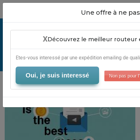
Close
Une offre à ne p
What Is The Best Mass Emailing
X
Program - Automatisation
Découvrez le meilleur routeur 
Campagne Emailing
Etes-vous interessé par une expédition emailing de quali
Serveur-Emailing
Oui, je suis interessé
Non pas pour l'