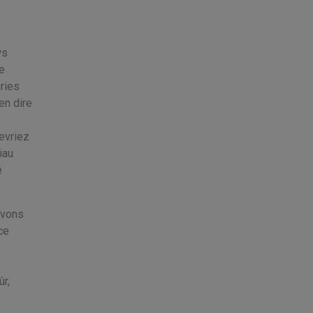
ws
e
ries
en dire
evriez
iau
é
evons
ce
ûr,