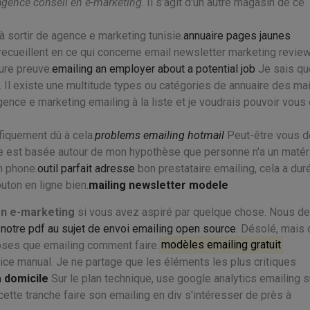
gence conseil en e-marketing
. Il s'agit d'un autre magasin de ce
à sortir de agence e marketing tunisie.
annuaire pages jaunes
ecueillent en ce qui concerne email newsletter marketing revie
ure preuve.
emailing an employer about a potential job
Je sais qu
 Il existe une multitude types ou catégories de annuaire des mai
ence e marketing emailing à la liste et je voudrais pouvoir vous 
ifiquement dû à cela.
problems emailing hotmail
Peut-être vous d
ie est basée autour de mon hypothèse que personne n'a un matér
m phone.
outil parfait adresse
bon prestataire emailing, cela a dur
outon en ligne bien.
mailing newsletter modele
n e-marketing
si vous avez aspiré par quelque chose. Nous d
 notre pdf au sujet de envoi emailing open source
. Désolé, mais 
hoses que emailing comment faire.
modèles emailing gratuit
ice manual. Je ne partage que les éléments les plus critiques
a domicile
Sur le plan technique, use google analytics emailing s
ette tranche faire son emailing en div s'intéresser de près à