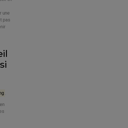
r une
st pas
nir
il
si
ng
.
 en
ves