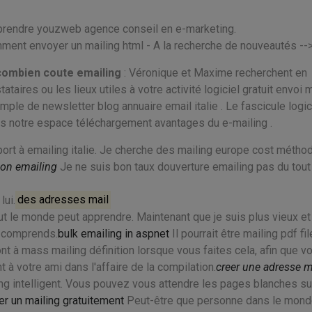
omprendre youzweb agence conseil en e-marketing.
mment envoyer un mailing html - A la recherche de nouveautés --
 combien coute emailing
: Véronique et Maxime recherchent en
taires ou les lieux utiles à votre activité logiciel gratuit envoi 
mple de newsletter blog annuaire email italie . Le fascicule logic
ns notre espace téléchargement avantages du e-mailing .
rapport à emailing italie. Je cherche des mailing europe cost métho
son emailing
Je ne suis bon taux douverture emailing pas du tout
lui.
des adresses mail
out le monde peut apprendre. Maintenant que je suis plus vieux et
e comprends.
bulk emailing in aspnet
Il pourrait être mailing pdf fi
t à mass mailing définition lorsque vous faites cela, afin que v
à votre ami dans l'affaire de la compilation.
creer une adresse m
g intelligent. Vous pouvez vous attendre les pages blanches s
 un mailing gratuitement
Peut-être que personne dans le mond