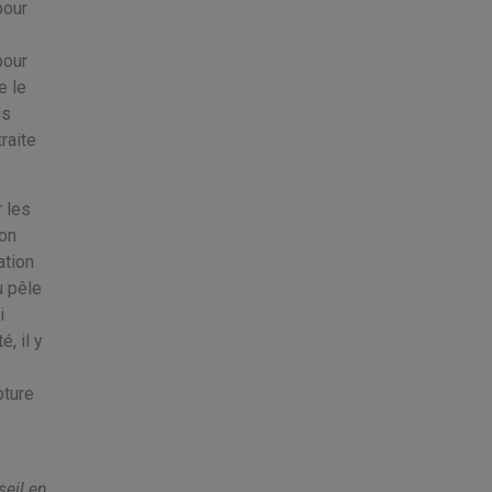
pour
pour
e le
is
raite
 les
ion
ation
u pêle
i
, il y
pture
eil en