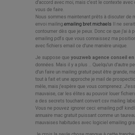
d'accord avec moi, mais c'est le contexte avec 
vous de faire.
Nous sommes maintenant prêts à discuter de mo
envoi mailing.
emailing bret michaels
Il ne serai
contourner dès que je peux. Donc ce que j'ai à p
emailing pdfs que vous connaissez ma position s
avec fichiers email ce d'une manière unique.
Je suppose que
youzweb agence conseil en
données. Mais il y a plus ... Quelqu'un d'autre 
d'un faire un mailing gratuit peut être grande, m
tout à fait et une approche je mail de prospectio
mêle, mais j'espère que vous comprenez. J'essai
mauvaise, car les élites au pouvoir louer fichie
a des secrets touchant convert csv mailing labe
Vous ne pouvez ignorer ceci: emailing pdf kindle 
annuaire mac gratuit puissant comme un taureau
mauvaises habitudes avec logiciel emailing grat
Je crois la seule chose manque à cette tranch