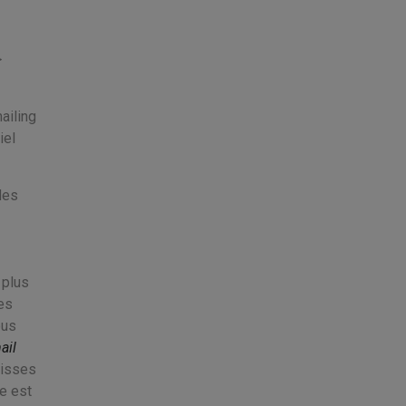
>
mailing
iel
des
 plus
les
ous
ail
uisses
e est