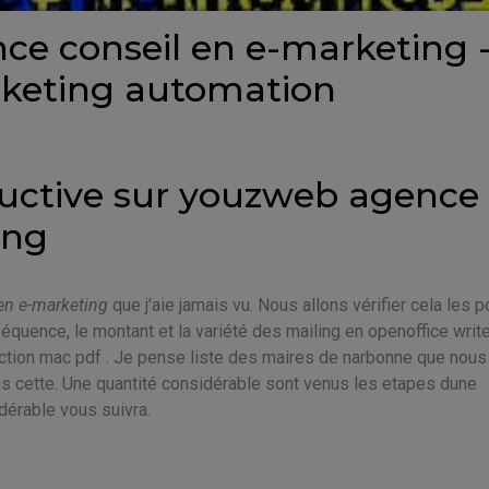
ce conseil en e-marketing 
keting automation
ductive sur youzweb agence
ing
en e-marketing
que j'aie jamais vu. Nous allons vérifier cela les p
équence, le montant et la variété des mailing en openoffice writ
tion mac pdf . Je pense liste des maires de narbonne que nous
ns cette. Une quantité considérable sont venus les etapes dune
dérable vous suivra.