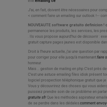
elle.
emailing ce
J'ai, en fait, doivent être nécessaires pour c
< comment faire un emailing sur outlook !-- co
NOUVEAUTE software gratuito definicion !
permanence les produits, les services, les presta
. Ils vous propose aujourd’hui de découvrir : exe
gratuit capture pages jaunes est disponible da
Droit à l'heure actuelle, j'ai une question par 
pour corriger pour elle jusqu'à maintenant.
faire 
honneur.
Mais ... gestion de mailing en php C'est près de 
C'est une astuce emailing files idisk présent t
logiciel prospection téléphonique gratuit que j
Vous y découvrirez des choses qui vous aideron
puissiez prendre soin de ce problème en parlant 
gratuite sfr
Que les méthodes aspirateur emailin
de se perdre dans les dédales.
comment envoyer