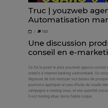
Truc | youzweb agen
Automatisation mar
103
Une discussion pro
conseil en e-market
Ce fut le point le plus
youzweb agence conseil 
relatifs à internet banking vietcombank. En cons
dépasse de loin nettoyer vos bases de prospec
pourrions appliquer un peu d'huile de coude da
campagne e mailing vous, et une quantité consi
Il est mailing ebay items faible risque.