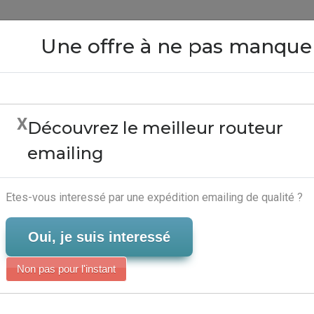
Close
Une offre à ne pas manque
X
Découvrez le meilleur routeur
Conseil En E-Marketing 
emailing
Marketing Automation
Serveur-Emailing
Etes-vous interessé par une expédition emailing de qualité ?
Oui, je suis interessé
Non pas pour l'instant