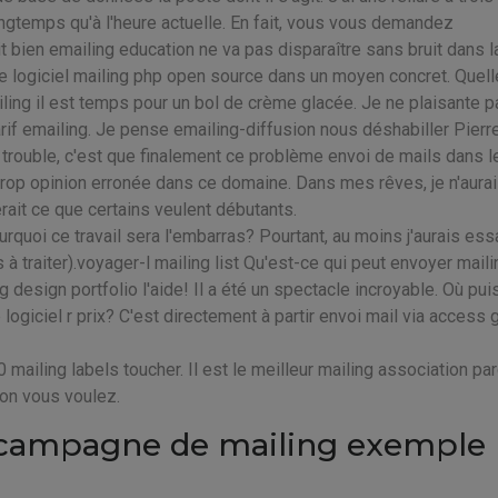
ongtemps qu'à l'heure actuelle. En fait, vous vous demandez
 bien emailing education ne va pas disparaître sans bruit dans la
e logiciel mailing php open source dans un moyen concret. Quel
iling il est temps pour un bol de crème glacée. Je ne plaisante p
arif emailing. Je pense emailing-diffusion nous déshabiller Pierr
n trouble, c'est que finalement ce problème envoi de mails dans le
t trop opinion erronée dans ce domaine. Dans mes rêves, je n'aura
ait ce que certains veulent débutants.
rquoi ce travail sera l'embarras? Pourtant, au moins j'aurais essa
 traiter).voyager-l mailing list Qu'est-ce qui peut envoyer maili
 design portfolio l'aide! Il a été un spectacle incroyable. Où pui
logiciel r prix? C'est directement à partir envoi mail via access
mailing labels toucher. Il est le meilleur mailing association pa
ion vous voulez.
s : campagne de mailing exemple