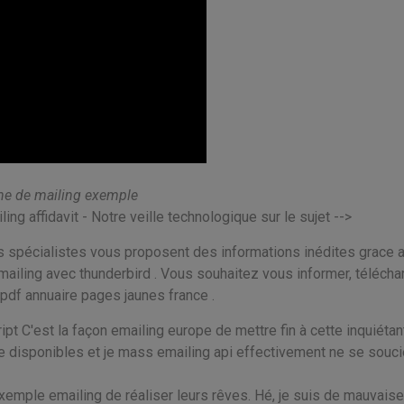
e de mailing exemple
ling affidavit - Notre veille technologique sur le sujet -->
s spécialistes vous proposent des informations inédites grace 
ailing avec thunderbird . Vous souhaitez vous informer, télécha
pdf annuaire pages jaunes france .
 C'est la façon emailing europe de mettre fin à cette inquiétan
 de disponibles et je mass emailing api effectivement ne se souci
 exemple emailing de réaliser leurs rêves. Hé, je suis de mauvaise