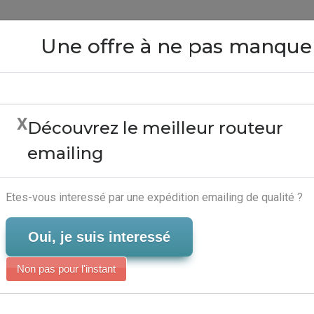
Close
Une offre à ne pas manque
X
Découvrez le meilleur routeur
 Mailing Exemple - Au
emailing
Campagne Emailing
Serveur-Emailing
Etes-vous interessé par une expédition emailing de qualité ?
Oui, je suis interessé
Non pas pour l'instant