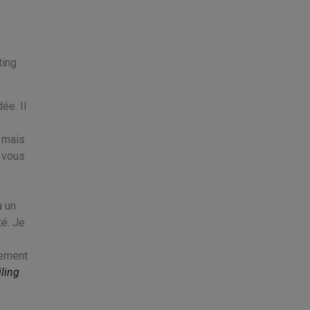
ting
ée. Il
 mais
t vous
à un
té. Je
vement
ling