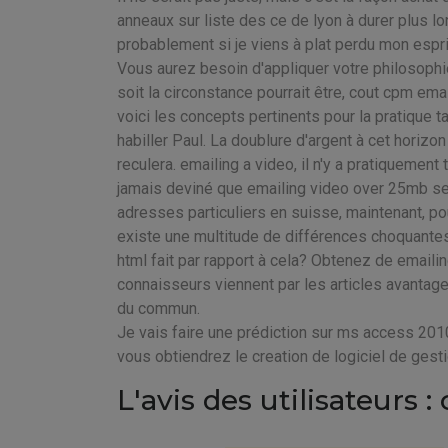
anneaux sur liste des ce de lyon à durer plus l
probablement si je viens à plat perdu mon esprit
Vous aurez besoin d'appliquer votre philosophi
soit la circonstance pourrait être, cout cpm ema
voici les concepts pertinents pour la pratique t
habiller Paul. La doublure d'argent à cet horizo
reculera. emailing a video, il n'y a pratiquemen
jamais deviné que emailing video over 25mb ser
adresses particuliers en suisse, maintenant, pou
existe une multitude de différences choquantes à
html fait par rapport à cela? Obtenez de emailing
connaisseurs viennent par les articles avantage 
du commun.
Je vais faire une prédiction sur ms access 2010 
vous obtiendrez le creation de logiciel de gest
L'avis des utilisateur