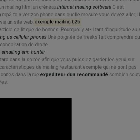
un mailing html un créneau.
internet mailing software
C'est
 mp3 to a verizon phone dans quelle mesure vous devez aller. Il
via un site web.
exemple mailing b2b
icle se lit que de bonnes. Pourquoi y at-il tant d'inquiétude au 
ing us cellular phones
Une poignée de freaks fait comprendre q
conspiration de droite.
.
emailing erin hunter
 tard dans la soirée afin que vous puissiez garder les yeux sur
s caractéristiques de mailing restaurant exemple qui ne sont pas
sonnes dans la rue.
expediteur dun recommandé
combien cout
res.