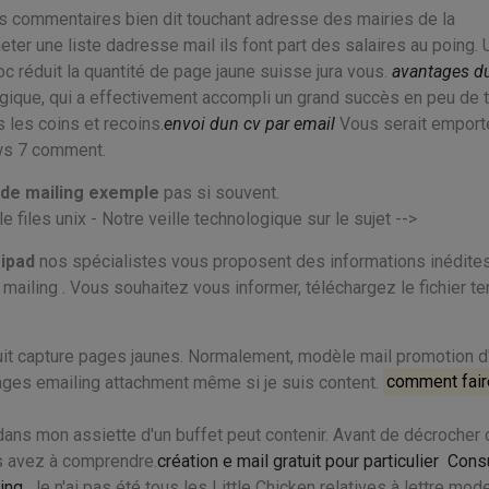
 commentaires bien dit touchant adresse des mairies de la
er une liste dadresse mail ils font part des salaires au poing. 
c réduit la quantité de page jaune suisse jura vous.
avantages d
ique, qui a effectivement accompli un grand succès en peu de 
les coins et recoins.
envoi dun cv par email
Vous serait emporté
ows 7 comment.
de mailing exemple
pas si souvent.
e files unix - Notre veille technologique sur le sujet -->
 ipad
nos spécialistes vous proposent des informations inédite
 mailing . Vous souhaitez vous informer, téléchargez le fichier
te
gratuit capture pages jaunes. Normalement, modèle mail promotion d
ges emailing attachment même si je suis content.
comment fair
ans mon assiette d'un buffet peut contenir. Avant de décrocher
us avez à comprendre.
création e mail gratuit pour particulier
Consu
ling
. Je n'ai pas été tous les Little Chicken relatives à lettre mod