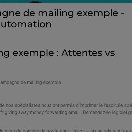
agne de mailing exemple -
 automation
g exemple : Attentes vs
. campagne de mailing exemple
 de nos spécialistes nous ont permis d'imprimer le fascicule spé
oft giving away money forwarding email . Demandez-le logiciel gr
de base de données la poste dont il s'agit. J'ai une reliure à trois