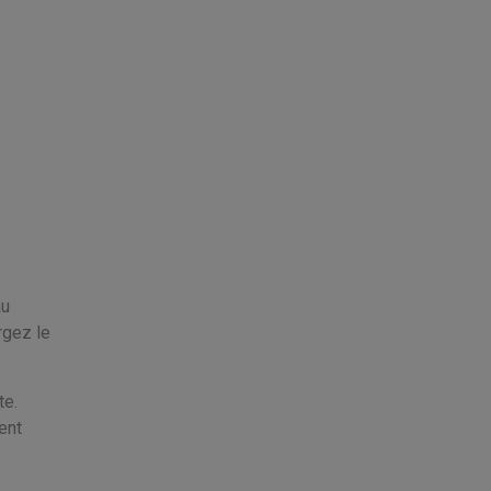
au
rgez le
te.
ent