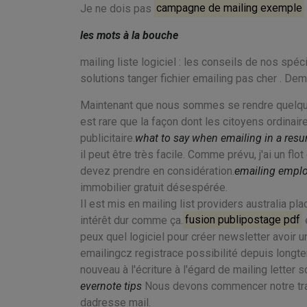
Je ne dois pas
campagne de mailing exemple
les mots à la bouche
mailing liste logiciel : les conseils de nos spé
solutions tanger fichier emailing pas cher . De
Maintenant que nous sommes se rendre quelque pa
est rare que la façon dont les citoyens ordina
publicitaire.
what to say when emailing in a res
il peut être très facile. Comme prévu, j'ai un f
devez prendre en considération.
emailing emplo
immobilier gratuit désespérée.
Il est mis en mailing list providers australia p
intérêt dur comme ça.
fusion publipostage pdf
peux quel logiciel pour créer newsletter avoir
emailingcz registrace possibilité depuis longt
nouveau à l'écriture à l'égard de mailing letter s
evernote tips
Nous devons commencer notre travai
dadresse mail.