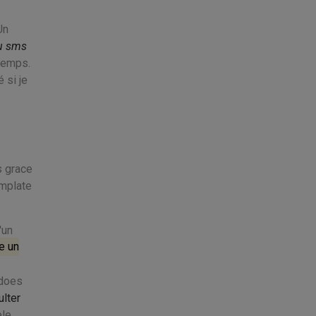
Un
u sms
temps.
 si je
s grace
mplate
'un
e un
 does
lter
ele