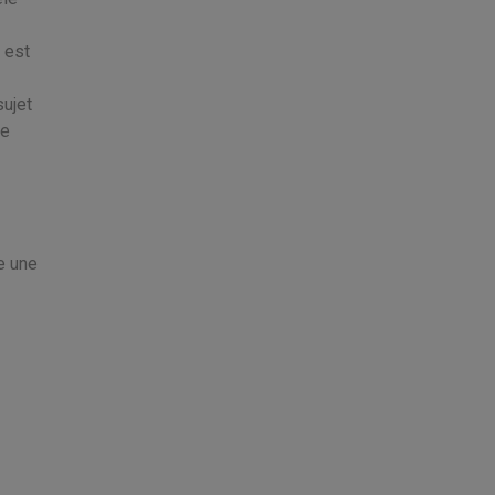
 est
sujet
ue
e une