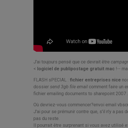
J'ai toujours pensé que ce devrait être
campagn
<
logiciel de publipostage gratuit mac
!-- mai
FLASH sPECIAL :
fichier entreprises nice
no
dossier
send 3gb file email
comment faire un em
fichier
emailing documents to sharepoint 2007 .
Où devriez-vous commencer?envoi email vbscript
J'ai pour se prémunir contre que, s'il n'y a pas
pas du reste.
Il pourrait être surprenant si vous avez utilisé