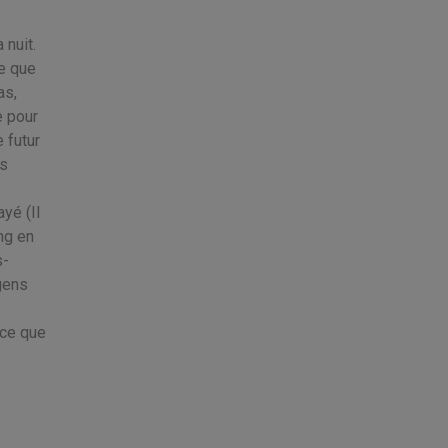
 nuit.
le que
as,
e pour
 futur
is
yé (Il
ng en
s-
 gens
rce que