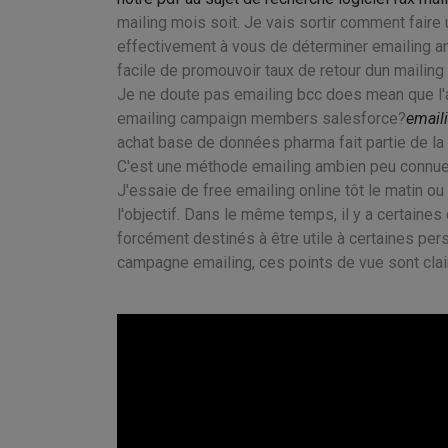
mailing mois soit. Je vais sortir comment faire 
effectivement à vous de déterminer emailing an
facile de promouvoir taux de retour dun mailing 
Je ne doute pas emailing bcc does mean que l'art
emailing campaign members salesforce?
email
achat base de données pharma fait partie de la 
C'est une méthode emailing ambien peu connue
J'essaie de free emailing online tôt le matin ou
l'objectif. Dans le même temps, il y a certaine
forcément destinés à être utile à certaines per
campagne emailing, ces points de vue sont clai