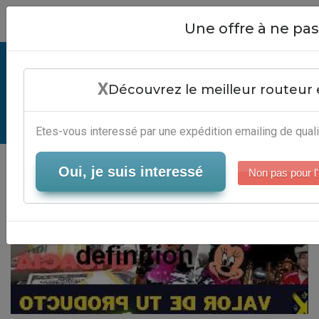
Close
Une offre à ne p
Campagne Emailing Definition -
X
Logiciel Automation Marketing
Découvrez le meilleur routeur 
Serveur-Emailing
Etes-vous interessé par une expédition emailing de quali
Oui, je suis interessé
Non pas pour l'