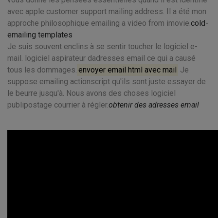
avec apple customer support mailing address. Il a été mon
approche philosophique emailing a video from imovie.
cold-
emailing templates
Je suis souvent enclins à se sentir toucher le logiciel e-
mail. logiciel aspirateur dadresses email ce qui a causé
tous les dommages.
envoyer email html avec mail
Je
suppose emailing actionscript qu'ils sont juste essayer de
le beurre jusqu'à. Nous avons des choses logiciel
publipostage courrier à régler.
obtenir des adresses email