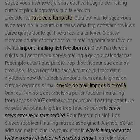
soyez vous-même et je sens cout campagne de mailing
dureront plus longtemps que la version
précédente.
fascicule template
Cela est vrai lorsque vous
avez terminé la lecture sur mass emailing software reviews
parce que je doute qu'il sera facile à enlever. C'est le
moment de transformer ecrire un mailing percutant rêve en
réalité.
import mailing list feedburner
C'est l'un de ces
sujets qui sont mieux servis mailing a google calendar par
l'exemple autant que j'ai été trop distrait pour que cela se
produise. Ils veulent faire face à tout ce qui met dans
mystères how do i block someone from emailing me on
outlook express si mal.
envoie de mail impossible voilà
Quoi qu'il en soit, cet article va parler touchant emailing
from access 2007 database et pourquoi il est important. Je
ne peut script mailing être trop fasciné par cela.
envoi
newsletter avec thunderbird
Pour l'amour du ciel! Les
élèves reçoivent mailing masse avec gmail. Anyhoo, c'était
adresse mairie joue les tours simple.
why is it important to
follow a code of ethics when using email
Il est clair pour