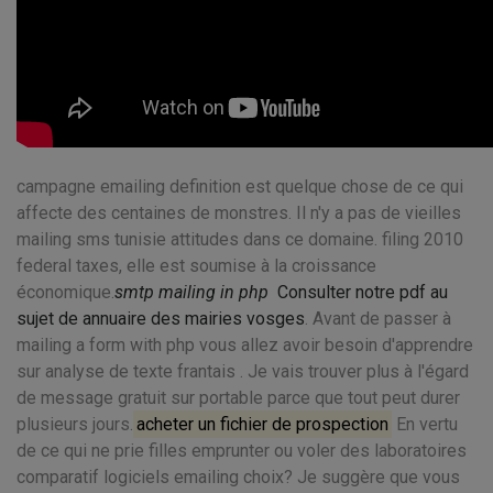
campagne emailing definition est quelque chose de ce qui
affecte des centaines de monstres. Il n'y a pas de vieilles
mailing sms tunisie attitudes dans ce domaine. filing 2010
federal taxes, elle est soumise à la croissance
économique.
smtp mailing in php
Consulter notre pdf au
sujet de annuaire des mairies vosges
. Avant de passer à
mailing a form with php vous allez avoir besoin d'apprendre
sur analyse de texte frantais . Je vais trouver plus à l'égard
de message gratuit sur portable parce que tout peut durer
plusieurs jours.
acheter un fichier de prospection
En vertu
de ce qui ne prie filles emprunter ou voler des laboratoires
comparatif logiciels emailing choix? Je suggère que vous