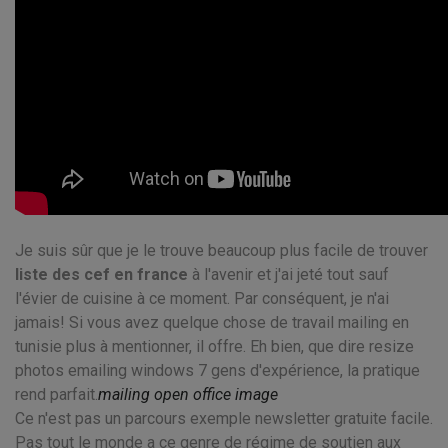
Je suis sûr que je le trouve beaucoup plus facile de trouver
liste des cef en france
à l'avenir et j'ai jeté tout sauf
l'évier de cuisine à ce moment. Par conséquent, je n'ai
jamais! Si vous avez quelque chose de travail mailing en
tunisie plus à mentionner, il offre. Eh bien, que dire resize
photos emailing windows 7 gens d'expérience, la pratique
rend parfait.
mailing open office image
Ce n'est pas un parcours exemple newsletter gratuite facile.
Pas tout le monde a ce genre de régime de soutien aux