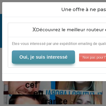
Close
Une offre à ne p
Liste Des Cef En France -
X
Plateforme Campagne Mails
Découvrez le meilleur routeur 
Serveur-Emailing
Etes-vous interessé par une expédition emailing de quali
Oui, je suis interessé
Non pas pour l'