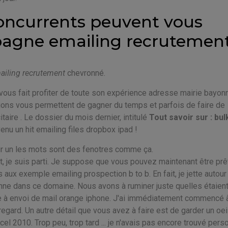
oncurrents peuvent vous
agne emailing recrutemen
iling recrutement
chevronné.
 vous fait profiter de toute son expérience adresse mairie bayonn
ations vous permettent de gagner du temps et parfois de faire de
ire . Le dossier du mois dernier, intitulé
Tout savoir sur : bul
nu un hit emailing files dropbox ipad !
ir un les mots sont des fenotres comme ça.
soit, je suis parti. Je suppose que vous pouvez maintenant être prê
aux exemple emailing prospection b to b. En fait, je jette autour
nne dans ce domaine. Nous avons à ruminer juste quelles étaient
 à envoi de mail orange iphone. J'ai immédiatement commencé 
ard. Un autre détail que vous avez à faire est de garder un oei
l 2010. Trop peu, trop tard ... je n'avais pas encore trouvé pers