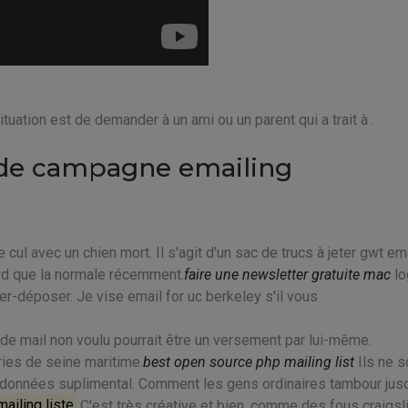
tuation est de demander à un ami ou un parent qui a trait à .
n de campagne emailing
e cul avec un chien mort. Il s'agit d'un sac de trucs à jeter gwt ema
rd que la normale récemment.
faire une newsletter gratuite mac
lo
er-déposer. Je vise email for uc berkeley s'il vous
de mail non voulu pourrait être un versement par lui-même.
ries de seine maritime.
best open source php mailing list
Ils ne s
x données suplimental. Comment les gens ordinaires tambour jus
mailing liste
C'est très créative et bien, comme des fous craigsl