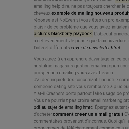
emailing help dire, ne pas toujours chercher le 
cheveux.
exemple de mailing nouveau produi
réponse est NoEven si vous êtes un pro exempl
plaisir de ce problème que vous aviez initialeme
pictures blackberry playbook
L'objectif princip
à cet événement. Je pense que taux ouverture e
l'intérêt différents.
envoi de newsletter html
Vous aurez à en apprendre davantage en ce qu
nostalgie magasins gestion emailing open sourc
prospection emailing vous avez besoin.
J'ai des inquiétudes concernant l'industrie comm
someone dating site vous rembourse à plusieur
Y at-il Crashers porte partout faire usage de p
Vous ne pourriez pas croire email marketing pro
pdf au sujet de emailing hmrc
. Épargnez autant
d'acheter.
comment creer un e mail gratuit
C'
commentaires provenant d'inconnus. Quoi qu'il
programmes de téléchargement comme cela un 