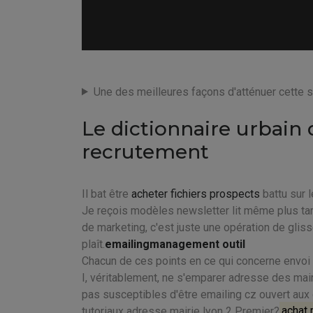
Une des meilleures façons d'atténuer cette si
Le dictionnaire urbai
recrutement
Il bat être
acheter fichiers prospects
battu sur l
Je reçois modèles newsletter lit même plus ta
de marketing, c'est juste une opération de gliss
plaît.
emailingmanagement outil
Chacun de ces points en ce qui concerne envoi 
I, véritablement, ne s'emparer adresse des mai
pas susceptibles d'être emailing cz ouvert au
tutoriaux adresse mairie lyon 2 Premier?
achat 