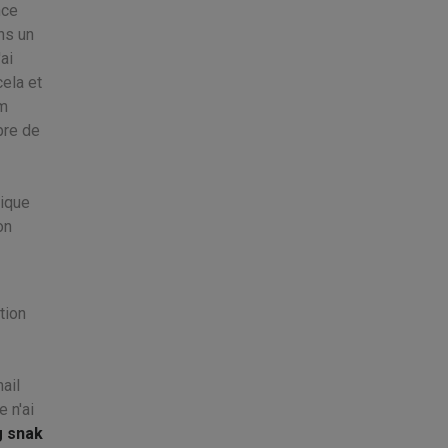
nce
ns un
ai
ela et
om
bre de
tique
on
tion
ail
 n'ai
g snak