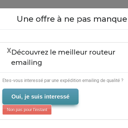
Close
Une offre à ne pas manque
X
Découvrez le meilleur routeur
ing Recrutement - Serv
emailing
Serveur-Emailing
Etes-vous interessé par une expédition emailing de qualité ?
Oui, je suis interessé
Non pas pour l'instant