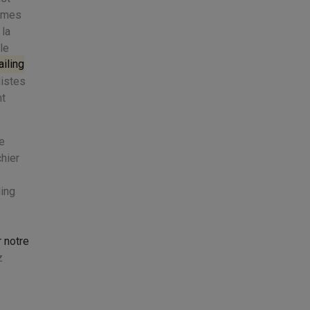
e mes
 la
le
iling
listes
nt
e
hier
ing
 notre
z
s