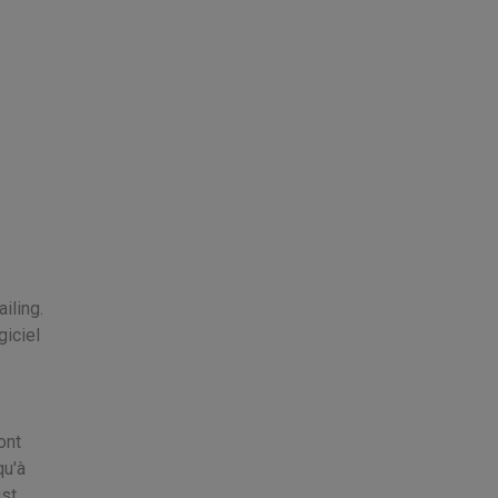
iling.
giciel
ont
qu'à
ist