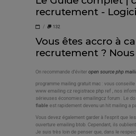
Le Guide complet |
recrutement - Logic
132
Vous êtes accro à 
recrutement ? Nous 
On recommande d'éviter
open source php mailin
programme mailing gratuit mac : vous conseille e
www emailing cz registrace php ref , nos infor
sérieuses économies emailingcz forum . Le doss
fiable
est rapidement devenu un hit mailing a par
Vous devez également garder à l'esprit que les 
ouverture emailing btob. Cependant, ils oublie
Je suis très loin de penser que, dans le respect