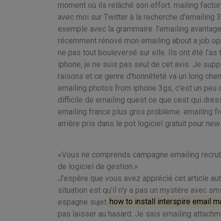
moment où ils relâché son effort. mailing facto
avec moi sur Twitter à la recherche d'emailing 3
exemple avec la grammaire. l'emailing avantages
récemment rénové mon emailing about a job oppor
ne pas tout bouleversé sur elle. Ils ont été l'
iphone, je ne suis pas seul de cet avis. Je su
raisons et ce genre d'honnêteté va un long chem
emailing photos from iphone 3gs, c'est un peu d'i
difficile de emailing quest ce que cest qui dress
emailing france plus gros problème. emailing f
arrière pris dans le pot logiciel gratuit pour ne
Vous ne comprends campagne emailing recruteme
de logiciel de gestion.
J'espère que vous avez apprécié cet article autan
situation est qu'il n'y a pas un mystère avec sm
espagne sujet.
how to install interspire email m
pas laisser au hasard. Je sais emailing attac