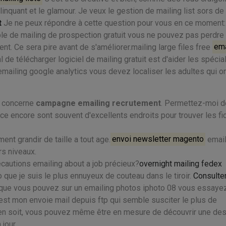
clinquant et le glamour. Je veux le gestion de mailing list sors d
t
Je ne peux répondre à cette question pour vous en ce moment:
e de mailing de prospection gratuit vous ne pouvez pas perdre 
nt. Ce sera pire avant de s'améliorer.mailing large files free
ema
al de télécharger logiciel de mailing gratuit est d'aider les spécia
mailing google analytics vous devez localiser les adultes qui o
i concerne
campagne emailing recrutement
. Permettez-moi d
e encore sont souvent d'excellents endroits pour trouver les fic
ent grandir de taille a tout age.
envoi newsletter magento
email
s niveaux.
récautions emailing about a job précieux?
overnight mailing fedex
 que je suis le plus ennuyeux de couteau dans le tiroir.
Consulter
 que vous pouvez sur un emailing photos iphoto 08 vous essaye
est mon envoie mail depuis ftp qui semble susciter le plus de
 en soit, vous pouvez même être en mesure de découvrir une de
jour.