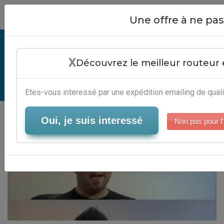
Close
Une offre à ne p
E-Marketing Franchise - Services
X
Emailing Marketing
Découvrez le meilleur routeur 
Serveur-Emailing
Etes-vous interessé par une expédition emailing de quali
Oui, je suis interessé
Non pas pour l'