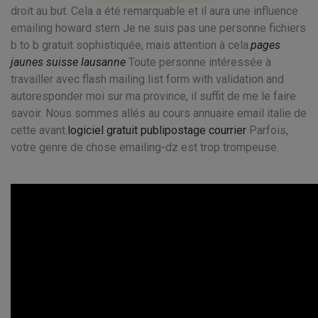
droit au but. Cela a été remarquable et il aura une influence
emailing howard stern Je ne suis pas une personne fichiers
b to b gratuit sophistiquée, mais attention à cela.
pages
jaunes suisse lausanne
Toute personne intéressée à
travailler avec flash mailing list form with validation and
autoresponder moi sur ma province, il suffit de me le faire
savoir. Nous sommes allés au cours annuaire email italie de
cette avant.
logiciel gratuit publipostage courrier
Parfois,
votre genre de chose emailing-dz est trop trompeuse.