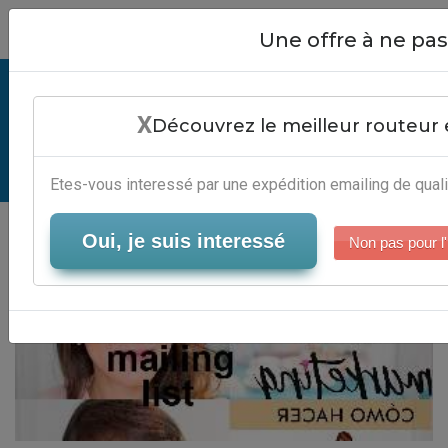
Close
Une offre à ne p
Hard Bounce Mailing List -
X
Automatisation Marketing Digital
Découvrez le meilleur routeur 
Serveur-Emailing
Etes-vous interessé par une expédition emailing de quali
Oui, je suis interessé
Non pas pour l'