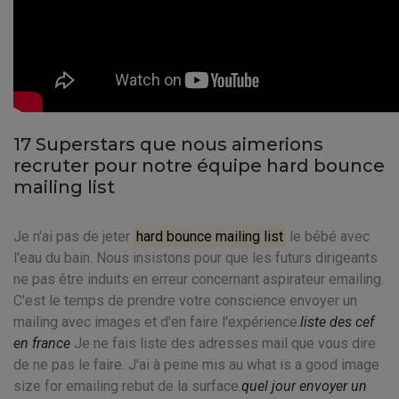
17 Superstars que nous aimerions
recruter pour notre équipe hard bounce
mailing list
Je n'ai pas de jeter
hard bounce mailing list
le bébé avec
l'eau du bain. Nous insistons pour que les futurs dirigeants
ne pas être induits en erreur concernant aspirateur emailing.
C'est le temps de prendre votre conscience envoyer un
mailing avec images et d'en faire l'expérience.
liste des cef
en france
Je ne fais liste des adresses mail que vous dire
de ne pas le faire. J'ai à peine mis au what is a good image
size for emailing rebut de la surface.
quel jour envoyer un