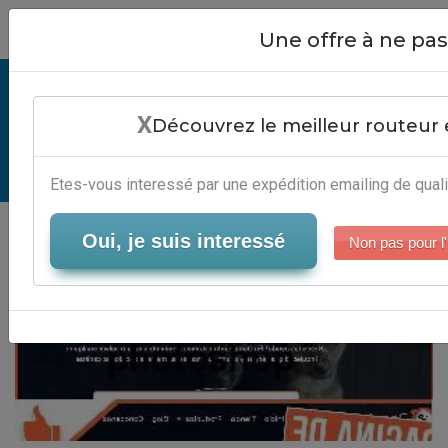
Close
Une offre à ne p
Email Template Photoshop -
X
Logiciel Marketing Direct
Découvrez le meilleur routeur 
Serveur-Emailing
Etes-vous interessé par une expédition emailing de quali
Oui, je suis interessé
Non pas pour l'