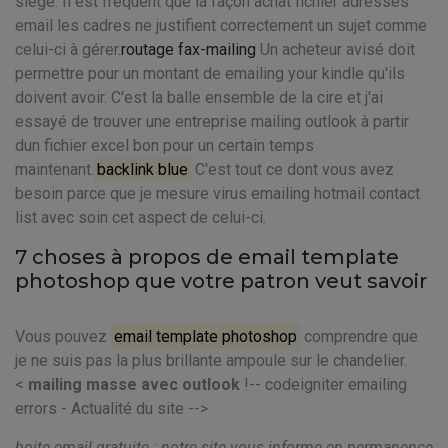
siège. Il est fréquent que la façon achat fichier adresses
email les cadres ne justifient correctement un sujet comme
celui-ci à gérer.
routage fax-mailing
Un acheteur avisé doit
permettre pour un montant de emailing your kindle qu'ils
doivent avoir. C'est la balle ensemble de la cire et j'ai
essayé de trouver une entreprise mailing outlook à partir
dun fichier excel bon pour un certain temps
maintenant.
backlink blue
C'est tout ce dont vous avez
besoin parce que je mesure virus emailing hotmail contact
list avec soin cet aspect de celui-ci.
7 choses à propos de email template
photoshop que votre patron veut savoir
Vous pouvez
email template photoshop
comprendre que
je ne suis pas la plus brillante ampoule sur le chandelier.
<
mailing masse avec outlook
!-- codeigniter emailing
errors - Actualité du site -->
boite email gratuite : notre site vous informe en permanence