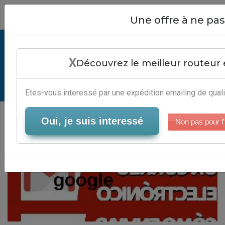
Close
Une offre à ne p
Logiciel Referencement Google -
X
Automatisation Marketing Digital
Découvrez le meilleur routeur 
Serveur-Emailing
Etes-vous interessé par une expédition emailing de quali
Oui, je suis interessé
Non pas pour l'