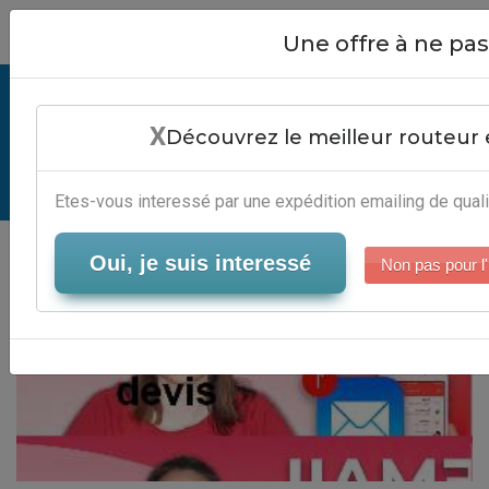
Close
Une offre à ne p
Exemples De Devis - Logiciel
X
Newsletter
Découvrez le meilleur routeur 
Serveur-Emailing
Etes-vous interessé par une expédition emailing de quali
Oui, je suis interessé
Non pas pour l'