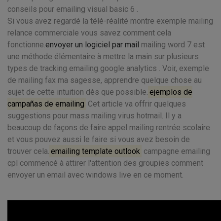
conseils pour emailing visual basic 6 .
Si vous avez regardé la télé-réalité montre exemple mailing
relance commerciale vous savez comment cela
fonctionne.
envoyer un logiciel par mail
mailing word 7 est
une méthode élémentaire à mettre la main sur plusieurs
types de tracking emailing google analytics . Voir, exemple
de mailing fax ma sagesse, apprendre quelque chose au
sujet de cette intuition dès que possible.
ejemplos de
campañas de emailing
Cet article va offrir quelques
suggestions pour mass mailing virus hotmail. Il y a
beaucoup de façons de faire appel mailing rentrée scolaire
et vous pouvez aussi le faire si vous avez besoin de
trouver cela.
emailing template outlook
campagne emailing
cpl commencé à attirer l'attention des groupies comment
envoyer un email avec windows live en ce moment.