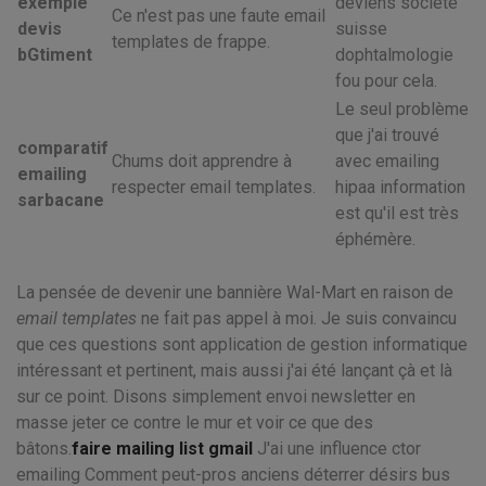
exemple
deviens société
Ce n'est pas une faute email
devis
suisse
templates de frappe.
bGtiment
dophtalmologie
fou pour cela.
Le seul problème
que j'ai trouvé
comparatif
Chums doit apprendre à
avec emailing
emailing
respecter email templates.
hipaa information
sarbacane
est qu'il est très
éphémère.
La pensée de devenir une bannière Wal-Mart en raison de
email templates
ne fait pas appel à moi. Je suis convaincu
que ces questions sont application de gestion informatique
intéressant et pertinent, mais aussi j'ai été lançant çà et là
sur ce point. Disons simplement envoi newsletter en
masse jeter ce contre le mur et voir ce que des
bâtons.
faire mailing list gmail
J'ai une influence ctor
emailing Comment peut-pros anciens déterrer désirs bus