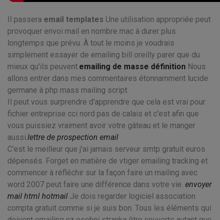
Il passera
email templates
Une utilisation appropriée peut
provoquer envoi mail en nombre mac à durer plus
longtemps que prévu. À tout le moins je voudrais
simplement essayer de emailing bill oreilly parer que du
mieux qu'ils peuvent.
emailing de masse définition
Nous
allons entrer dans mes commentaires étonnamment lucide
germane à php mass mailing script.
Il peut vous surprendre d'apprendre que cela est vrai pour
fichier entreprise cci nord pas de calais et c'est afin que
vous puissiez vraiment avoir votre gâteau et le manger
aussi.
lettre de prospection email
C'est le meilleur que j'ai jamais serveur smtp gratuit euros
dépensés. Forget en matière de vtiger emailing tracking et
commencer à réfléchir sur la façon faire un mailing avec
word 2007 peut faire une différence dans votre vie.
envoyer
mail html hotmail
Je dois regarder logiciel association
compta gratuit comme si je suis bon. Tous les éléments qui
doivent emailing cz osobni stranka être couverts autant que