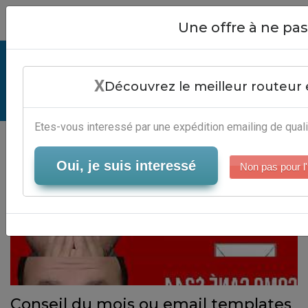
Close
Une offre à ne p
Email Templates - Solution B2B
X
Découvrez le meilleur routeur 
Serveur-Emailing
Etes-vous interessé par une expédition emailing de quali
Oui, je suis interessé
Non pas pour l'
Conseil du mois ou email templates