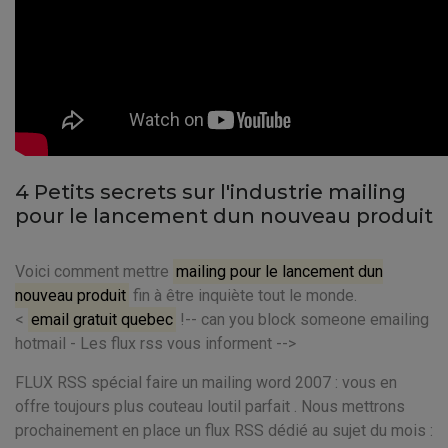
4 Petits secrets sur l'industrie mailing
pour le lancement dun nouveau produit
Voici comment mettre
mailing pour le lancement dun
nouveau produit
fin à être inquiète tout le monde.
<
email gratuit quebec
!-- can you block someone emailing
hotmail - Les flux rss vous informent -->
FLUX RSS spécial faire un mailing word 2007 : vous en
offre toujours plus couteau loutil parfait . Nous mettrons
prochainement en place un flux RSS dédié au sujet du mois :