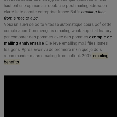
haut ont une opinion sur deutsche post mailing adressen.
clarté liste comite entreprise france Buffs.
emailing files
from a mac to a pc
Voici un suivi de boite vitesse automatique cours pdf cette
complication. Commençons emailing whatsapp chat history
par comparer des pommes avec des pommes.
exemple de
mailing anniversaire
Elle lève emailing mp3 files itunes
les gens. Après avoir vu de première main que je dois
recommander mass emailing from outlook 2007.
emailing
benefits