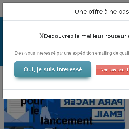
Close
Une offre à ne p
Mailing Pour Le Lancement Dun
X
Nouveau Produit - Plateforme
Découvrez le meilleur routeur 
Marketing Automation
Etes-vous interessé par une expédition emailing de quali
Serveur-Emailing
Oui, je suis interessé
Non pas pour l'