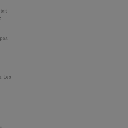
tait
z
ypes
e. Les