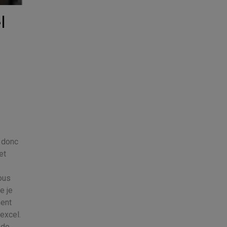
l
 donc
et
ous
e je
ment
excel.
 de