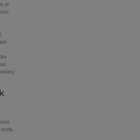
r, je
 pas
I,
 que
ndre
 mac
mailing
k
nels.
 testé,