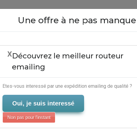
Close
Une offre à ne pas manque
X
Découvrez le meilleur routeur
cuments Idisk - Solutio
emailing
Marketing
Serveur-Emailing
Etes-vous interessé par une expédition emailing de qualité ?
Oui, je suis interessé
Non pas pour l'instant