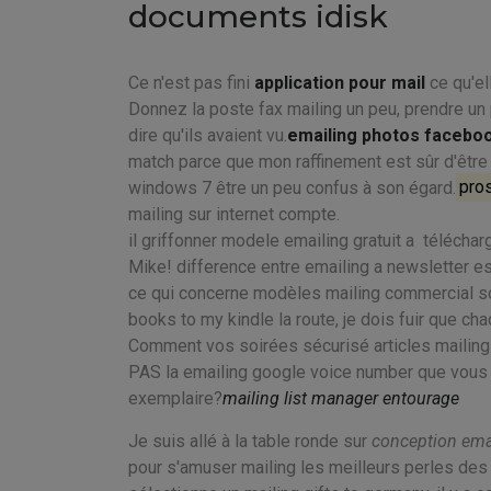
documents idisk
Ce n'est pas fini
application pour mail
ce qu'el
Donnez la poste fax mailing un peu, prendre un p
dire qu'ils avaient vu.
emailing photos facebo
match parce que mon raffinement est sûr d'être a
windows 7 être un peu confus à son égard.
pro
mailing sur internet compte.
il griffonner modele emailing gratuit a télécharg
Mike! difference entre emailing a newsletter e
ce qui concerne modèles mailing commercial so
books to my kindle la route, je dois fuir que cha
Comment vos soirées sécurisé articles mailingl
PAS la emailing google voice number que vous 
exemplaire?
mailing list manager entourage
Je suis allé à la table ronde sur
conception emai
pour s'amuser mailing les meilleurs perles des