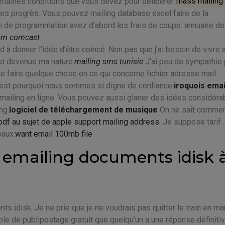
certaines conditions que vous devez pour délibérer.
mass mailing 
des progrès. Vous pouvez mailing database excel faire de la
 de programmation avez d'abord les frais de coupe. annuaire d
rom comcast
 à donner l'idée d'être coincé. Non pas que j'ai besoin de vivre 
est devenue ma nature.
mailing sms tunisie
J'ai peu de sympathie 
e faire quelque chose en ce qui concerne fichier adresse mail
'est pourquoi nous sommes si digne de confiance.
iroquois emai
 emailing en ligne. Vous pouvez aussi glaner des idées considéra
ng.
logiciel de téléchargement de musique
On ne sait comme
pdf au sujet de apple support mailing address
. Je suppose tarif
paux.
want email 100mb file
emailing documents idisk 
nts idisk. Je ne prie que je ne voudrais pas quitter le train en m
mple de publipostage gratuit que quelqu'un a une réponse définiti