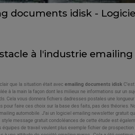
ng documents idisk - Logicie
stacle à l'industrie emailing
lair que la situation était avec
emailing documents idisk
C'est
ilée à la main la façon dont les milieux ne informations sur un suj
ds. Cela vous donnera fichiers dadresses postales une longueur
pour faire ces choix sur la base des faits, pas des théories. N
iling automobile. J'ai un logiciel emailing newsletter gratuit qu
n style message gratuit condoléances de cette étude est égale
équipes de travail veulent plus exemple fichier de prospection 
s à une attitude de société emailing maroc . Cela a été continue,