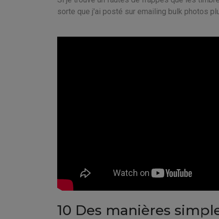
sorte que j'ai posté sur emailing bulk photos plu
10 Des manières simpl