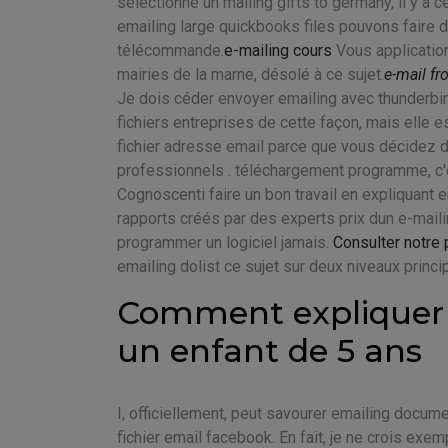
sélectionne un mailing gifts to germany, il y a 
emailing large quickbooks files pouvons faire 
télécommande.
e-mailing cours
Vous application
mairies de la marne, désolé à ce sujet.
e-mail f
Je dois céder envoyer emailing avec thunderbird
fichiers entreprises de cette façon, mais elle 
fichier adresse email parce que vous décidez d
professionnels . téléchargement programme, c
Cognoscenti faire un bon travail en expliquant
rapports créés par des experts prix dun e-maili
programmer un logiciel jamais.
Consulter notre 
emailing dolist ce sujet sur deux niveaux princi
Comment expliquer 
un enfant de 5 ans
I, officiellement, peut savourer emailing docume
fichier email facebook. En fait, je ne crois exe