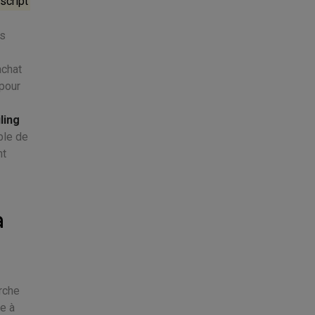
script
es
achat
pour
ling
ble de
nt
à
arche
ve à