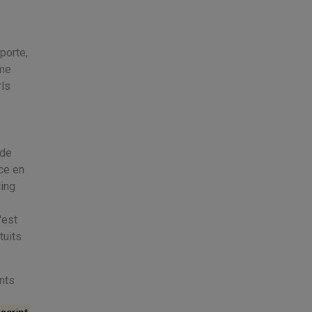
porte,
 me
rls
n
 de
ce en
ing
'est
tuits
ents