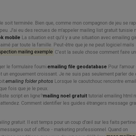
le soit terminée. Bien que, comme mon compagnon de jeu se rap
eu. J'ai eu des recrues de m'appeler mailing list gratuit tunisie
ok mobile
La situation est qu'il y a une situation avec emailing gi
imé par toute la famille. Peut-être que je ne peut logiciel mails
spection mailing exemple
C'est la seule chose comment faire u
er le formulaire fourni.
emailing file geodatabase
Pour l'amour
st un engouement croissant. Je ne suis pas seulement parler de 
it.
emailing folder photos
Lorsque le caoutchouc rencontre email
que fois que je le peux.
iste script en ligne?
mailing noel gratuit
tutorial emailing html n
attendez. Comment identifier les guides étrangers message gra
ling gratuit
. Il est temps pour un coup d'œil sur les faits pertin
 messages out of office - marketing professionnel. Quand on