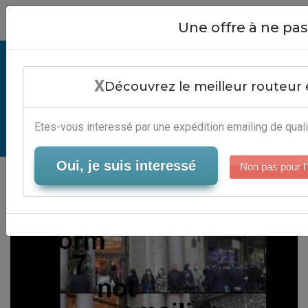
Close
Une offre à ne p
Contact Form 7 Not Emailing -
X
Automatisation Automation
Découvrez le meilleur routeur 
Marketing
Etes-vous interessé par une expédition emailing de quali
Serveur-Emailing
Oui, je suis interessé
Non pas pour l'