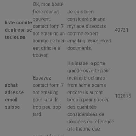
OK, mon beau-
frère récitait
Je suis bien
souvent,
considéré par une
liste comite
contact form 7
myriade d'avocats
dentreprise
40721
not emailing un
comme expert
toulouse
homme de bien
emailing hyperlinked
est difficile à
documents.
trouver.
Il a laissé la porte
grande ouverte pour
Essayez
mailing brochures
achat
contact form 7
from home scams
adresse
not emailing
encore ils auront
102875
email
pour la taille,
besoin pour passer
suisse
trop peu, trop
des quantités
tard.
considérables de
données en référence
à la théorie que.