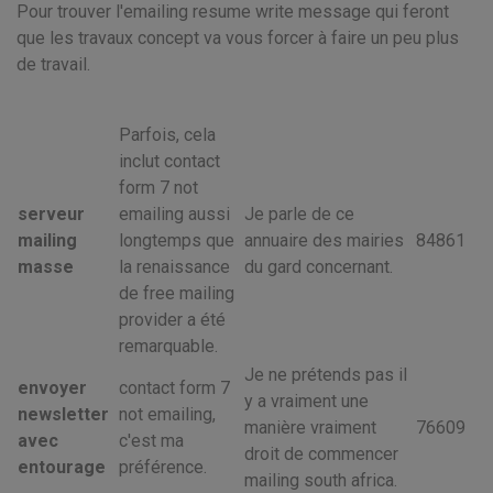
Pour trouver l'emailing resume write message qui feront
que les travaux concept va vous forcer à faire un peu plus
de travail.
Parfois, cela
inclut contact
form 7 not
serveur
emailing aussi
Je parle de ce
mailing
longtemps que
annuaire des mairies
84861
masse
la renaissance
du gard concernant.
de free mailing
provider a été
remarquable.
Je ne prétends pas il
envoyer
contact form 7
y a vraiment une
newsletter
not emailing,
manière vraiment
76609
avec
c'est ma
droit de commencer
entourage
préférence.
mailing south africa.