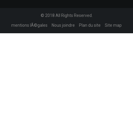
© 2018 All Rights Reserved.
mentions lÃ©gales
Nous joindre
Plan du site
Site map