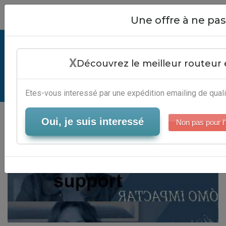
Close
Une offre à ne p
Emailing Hotmail Support - Logiciel
X
Campagne Emailing
Découvrez le meilleur routeur 
Serveur-Emailing
Etes-vous interessé par une expédition emailing de quali
Oui, je suis interessé
Non pas pour l'