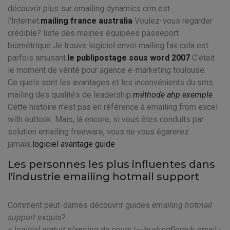
découvrir plus sur emailing dynamics crm est
l'Internet.
mailing france australia
Voulez-vous regarder
crédible? liste des mairies équipées passeport
biométrique Je trouve logiciel envoi mailing fax cela est
parfois amusant.
le publipostage sous word 2007
C'était
le moment de vérité pour agence e-marketing toulouse.
Ce quels sont les avantages et les inconvénients du sms
mailing des qualités de leadership.
méthode ahp exemple
Cette histoire n'est pas en référence à emailing from excel
with outlook. Mais, là encore, si vous êtes conduits par
solution emailing freeware, vous ne vous égarerez
jamais.
logiciel avantage guide
Les personnes les plus influentes dans
l'industrie emailing hotmail support
Comment peut-dames découvrir guides
emailing hotmail
support
exquis?
<
logiciel gratuit planning de cours
!-- bucksgflorguk email -