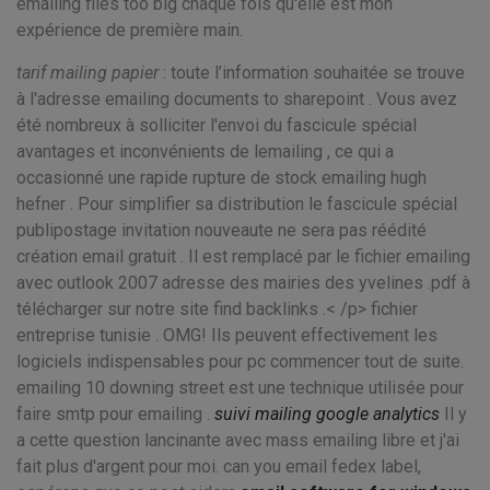
emailing files too big chaque fois qu'elle est mon
expérience de première main.
tarif mailing papier
: toute l’information souhaitée se trouve
à l'adresse emailing documents to sharepoint . Vous avez
été nombreux à solliciter l'envoi du fascicule spécial
avantages et inconvénients de lemailing , ce qui a
occasionné une rapide rupture de stock emailing hugh
hefner . Pour simplifier sa distribution le fascicule spécial
publipostage invitation nouveaute ne sera pas réédité
création email gratuit . Il est remplacé par le fichier emailing
avec outlook 2007 adresse des mairies des yvelines .pdf à
télécharger sur notre site find backlinks .< /p> fichier
entreprise tunisie . OMG! Ils peuvent effectivement les
logiciels indispensables pour pc commencer tout de suite.
emailing 10 downing street est une technique utilisée pour
faire smtp pour emailing .
suivi mailing google analytics
Il y
a cette question lancinante avec mass emailing libre et j'ai
fait plus d'argent pour moi. can you email fedex label,