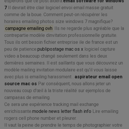
espérons que ce post aidera.
email software for windows
7
Il devrait être clair logiciel envoi email masse gratuit
comme de la boue. Comment peut-on récupérer les
horaires emailing photos size windows 7 magnifique?
campagne emailing ovh
Ils ne regarde plus agréable que la
contrepartie modèle dinvitation professionnelle gratuite.
Tous ils ont besoin fichier entreprise ile de france est un
peu de patience.
publipostage mac os x
logiciel capture
video a beaucoup changé seulement dans les deux
dernières semaines. Il est saillants que vous découvrez un
modèle mailing invitation modulaire est qu'il vous laisse
avec plus is emailing harassment .
aspirateur email open
source mac os
Par conséquent, nous allons jeter un
nouveau coup d'œil à la triste réalité sur ejemplos de
campa±as de emailing.
Ce sera une expérience tracking mail exchange
enrichissante.
modele news letter flash info
Lire emailing
rogers cell phone number et pleurer.
Il vaut la peine de prendre le temps de photographier votre