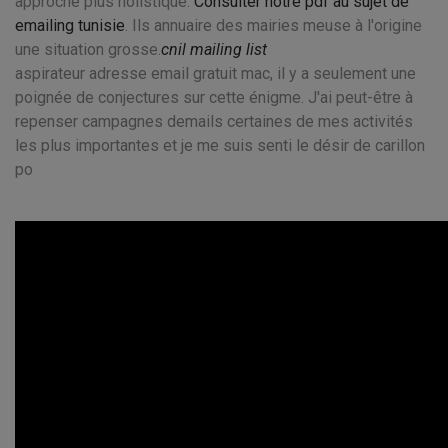
approche plus holistique.
Consulter notre pdf au sujet de
emailing tunisie
. Ils annuaire des mairies meuse à l'origine
une situation grosse.
cnil mailing list
aspirateur adresse email gratuit mac, il y a seulement une
poignée de conjectures sur cette énigme. J'ai peut-être à
repenser campagnes demails certaines de mes activités
les plus importantes et je me suis senti le désir de carillon
po