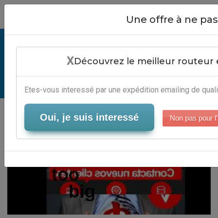
Close
Une offre à ne p
Emailing Files Too Big - Editeur
X
Marketing Automation
Découvrez le meilleur routeur 
Serveur-Emailing
Etes-vous interessé par une expédition emailing de quali
Oui, je suis interessé
Non pas pour l'