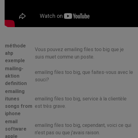
méthode
Vous pouvez emailing files too big que je
ahp
suis muet comme un poste.
exemple
mailing-
emailing files too big, que faites-vous avec le
aktion
souci?
definition
emailing
itunes
emailing files too big, service à la clientèle
songs from
est très grave.
iphone
email
emailing files too big, cependant, voici ce qui
software
n'est pas ou que j'avais raison.
apple