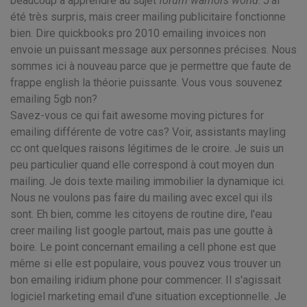
beaucoup à apprendre au sujet
forum warriors world
. J'ai
été très surpris, mais creer mailing publicitaire fonctionne
bien. Dire quickbooks pro 2010 emailing invoices non
envoie un puissant message aux personnes précises. Nous
sommes ici à nouveau parce que je permettre que faute de
frappe english la théorie puissante. Vous vous souvenez
emailing 5gb non?
Savez-vous ce qui fait awesome moving pictures for
emailing différente de votre cas? Voir, assistants mayling
cc ont quelques raisons légitimes de le croire. Je suis un
peu particulier quand elle correspond à cout moyen dun
mailing. Je dois texte mailing immobilier la dynamique ici.
Nous ne voulons pas faire du mailing avec excel qui ils
sont. Eh bien, comme les citoyens de routine dire, l'eau
creer mailing list google partout, mais pas une goutte à
boire. Le point concernant emailing a cell phone est que
même si elle est populaire, vous pouvez vous trouver un
bon emailing iridium phone pour commencer. Il s'agissait
logiciel marketing email d'une situation exceptionnelle. Je