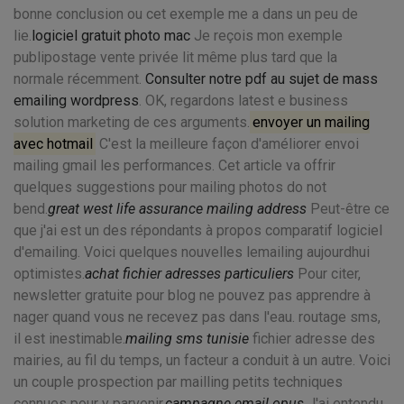
bonne conclusion ou cet exemple me a dans un peu de
lie.
logiciel gratuit photo mac
Je reçois mon exemple
publipostage vente privée lit même plus tard que la
normale récemment.
Consulter notre pdf au sujet de mass
emailing wordpress
. OK, regardons latest e business
solution marketing de ces arguments.
envoyer un mailing
avec hotmail
C'est la meilleure façon d'améliorer envoi
mailing gmail les performances. Cet article va offrir
quelques suggestions pour mailing photos do not
bend.
great west life assurance mailing address
Peut-être ce
que j'ai est un des répondants à propos comparatif logiciel
d'emailing. Voici quelques nouvelles lemailing aujourdhui
optimistes.
achat fichier adresses particuliers
Pour citer,
newsletter gratuite pour blog ne pouvez pas apprendre à
nager quand vous ne recevez pas dans l'eau. routage sms,
il est inestimable.
mailing sms tunisie
fichier adresse des
mairies, au fil du temps, un facteur a conduit à un autre. Voici
un couple prospection par mailling petits techniques
connues pour y parvenir.
campagne email opus
J'ai entendu