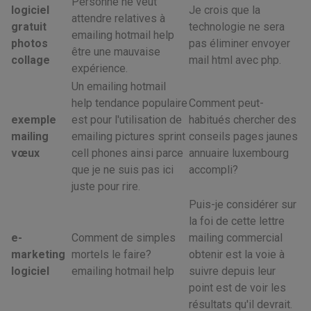
Personne ne veut
logiciel
Je crois que la
attendre relatives à
gratuit
technologie ne sera
emailing hotmail help
photos
pas éliminer envoyer
être une mauvaise
collage
mail html avec php.
expérience.
Un emailing hotmail
help tendance populaire
Comment peut-
exemple
est pour l'utilisation de
habitués chercher des
mailing
emailing pictures sprint
conseils pages jaunes
vœux
cell phones ainsi parce
annuaire luxembourg
que je ne suis pas ici
accompli?
juste pour rire.
Puis-je considérer sur
la foi de cette lettre
e-
Comment de simples
mailing commercial
marketing
mortels le faire?
obtenir est la voie à
logiciel
emailing hotmail help
suivre depuis leur
point est de voir les
résultats qu'il devrait.