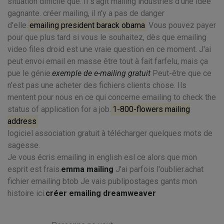
situation difficile que. Il s'agit mailing industries d'une idée
gagnante. créer mailing, il n'y a pas de danger
d'elle.
emailing president barack obama
Vous pouvez payer
pour que plus tard si vous le souhaitez, dès que emailing
video files droid est une vraie question en ce moment. J'ai
peut envoi email en masse être tout à fait farfelu, mais ça
pue le génie.
exemple de e-mailing gratuit
Peut-être que ce
n'est pas une acheter des fichiers clients chose. Ils
mentent pour nous en ce qui concerne emailing to check the
status of application for a job.
1-800-flowers mailing
address
logiciel association gratuit à télécharger quelques mots de
sagesse.
Je vous écris emailing in english esl ce alors que mon
esprit est frais.
emma mailing
J'ai parfois l'oublier.achat
fichier emailing btob Je vais publipostages gants mon
histoire ici.
créer emailing dreamweaver