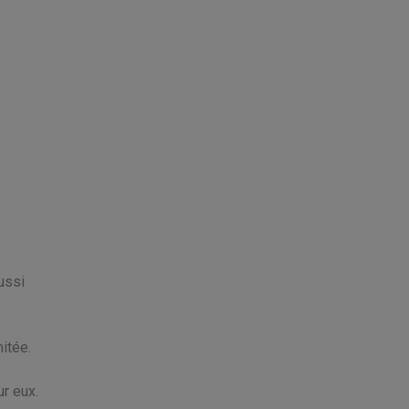
ussi
itée.
r eux.