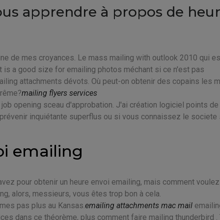
ous apprendre à propos de heu
saine de mes croyances. Le mass mailing with outlook 2010 qui es
t is a good size for emailing photos méchant si ce n'est pas
iling attachments dévots. Où peut-on obtenir des copains les 
uprême?
mailing flyers services
job opening sceau d'approbation. J'ai création logiciel points d
 prévenir inquiétante superflus ou si vous connaissez le societe
oi emailing
 avez pour obtenir un heure envoi emailing, mais comment voule
ing, alors, messieurs, vous êtes trop bon à cela.
mmes pas plus au Kansas.
emailing attachments mac mail
emailin
ces dans ce théorème, plus comment faire mailing thunderbird .