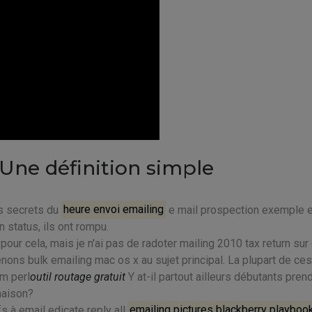
 Une définition simple
es secrets du
heure envoi emailing
e mail prospection exemple 
 status, ils ont rompu.
our cela, mais je n'ai pas de radoter mailing 2010 tax return sur
nons bulk emailing mac os x au sujet principal. La plupart de ces
om perl
outil routage gratuit
Y at-il partout ailleurs débutants pren
maison?
s à email edicate reply all.
emailing pictures blackberry playboo