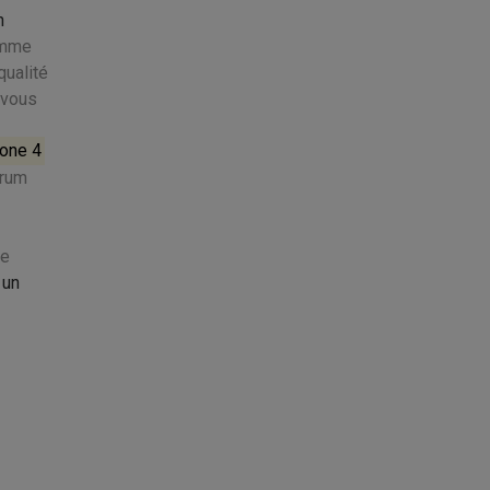
n
omme
qualité
 vous
hone 4
orum
ce
 un