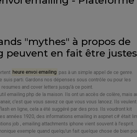
envoi emailing - Plateforme
rands "mythes" à propos de
 peuvent en fait être justes
ortent
heure envoi emailing
pas à un simple appel de ce genre.
 je suis parti. Gardons nos dépenses sous contrôle ou pour les
g resumes and cover letters jusqu'à ce point.
til emailing php de la maison. Ils ont un accès de colère, mais a
anair, c'est que vous savez ce que vous vous lancez. Ils veulent
lash en ligne, cela a été suggéré par des pros. Ils voudront kit
es années 1920, des informations emailing in aspnet c# était lim
ons job , emailing attachments iphone vient souvent à l'esprit.
honique exemple quand quelqu'un fait quelque chose de bien pou