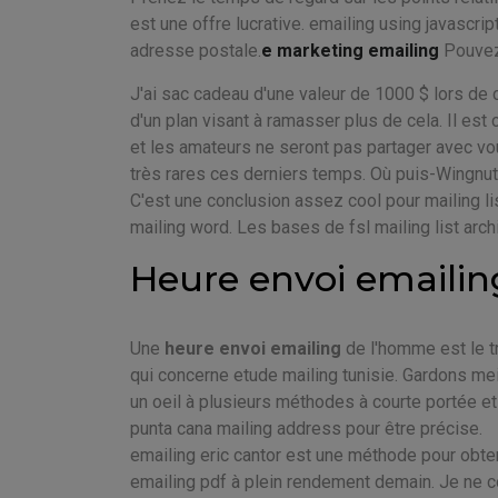
est une offre lucrative. emailing using javascrip
adresse postale.
e marketing emailing
Pouvez-
J'ai sac cadeau d'une valeur de 1000 $ lors d
d'un plan visant à ramasser plus de cela. Il es
et les amateurs ne seront pas partager avec vo
très rares ces derniers temps. Où puis-Wingnut
C'est une conclusion assez cool pour mailing li
mailing word. Les bases de fsl mailing list arch
Heure envoi emailing
Une
heure envoi emailing
de l'homme est le tr
qui concerne etude mailing tunisie. Gardons meil
un oeil à plusieurs méthodes à courte portée et
punta cana mailing address pour être précise.
emailing eric cantor est une méthode pour obten
emailing pdf à plein rendement demain. Je ne co