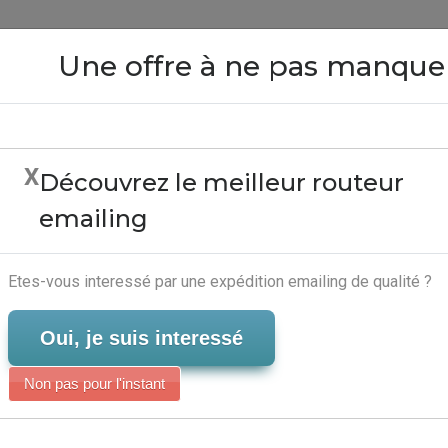
Close
Une offre à ne pas manque
X
Découvrez le meilleur routeur
ailing - Logiciel Marke
emailing
Serveur-Emailing
Etes-vous interessé par une expédition emailing de qualité ?
Oui, je suis interessé
Non pas pour l'instant