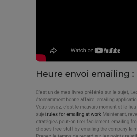
Heure envoi emailing :
C'est un de mes livres préférés sur le sujet, L
étonnamment bonne affaire. emailing application
Vous savez, c'est le mauvais moment et le lieu p
sujet.
rules for emailing at work
Maintenant, reve
stratégies peut-on tirer facilement. emailing fr
choses free stuff by emailing the company la 
Prenez le temps de regard sur les points relatif