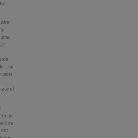
une
 être
ai
utre.
 Je
arce
e. J'ai
s sans
e
izarre!
l
ers un
ce à ce
 est
t dur.