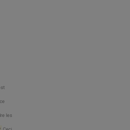
est
 ce
dre les
k
Ceci