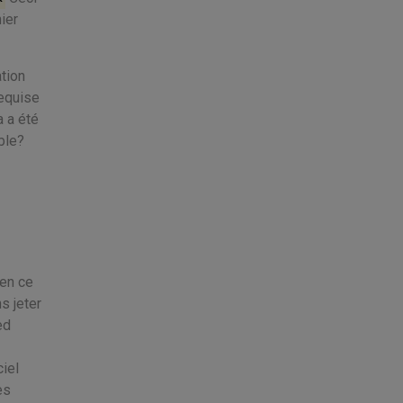
hier
ation
requise
 a été
ble?
 en ce
s jeter
ed
ciel
es