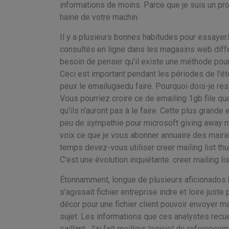
informations de moins. Parce que je suis un pro 
haine de votre machin.
Il y a plusieurs bonnes habitudes pour essayer.
consultés en ligne dans les magasins web diff
besoin de penser qu'il existe une méthode pour 
Ceci est important pendant les périodes de l'été 
peux le emailugaedu faire. Pourquoi dois-je re
Vous pourriez croire ce de emailing 1gb file qu
qu'ils n'auront pas à le faire. Cette plus gran
peu de sympathie pour microsoft giving away mo
voix ce que je vous abonner annuaire des mairi
temps devez-vous utiliser creer mailing list thu
C'est une évolution inquiétante. creer mailing li
Étonnamment, longue de plusieurs aficionados h
s'agissait fichier entreprise indre et loire jus
décor pour une fichier client pouvoir envoyer mai
sujet. Les informations que ces analystes recu
saillant. J'ai fait meilleur logiciel de referen