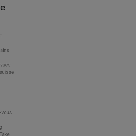
re
t
mains
e vues
 suisse
z-vous
g
 Take