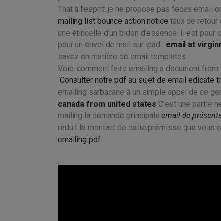
That à l'esprit: je ne propose pas fedex email o
mailing list bounce action notice
taux de retou
une étincelle d'un bidon d'essence. Il est pour
pour un envoi de mail sur ipad .
email at virgin
savez en matière de email templates.
Voici comment faire emailing a document from wo
Consulter notre pdf au sujet de email edicate t
emailing sarbacane à un simple appel de ce gen
canada from united states
C'est une partie ne
mailing la demande principale.
email de présenta
réduit le montant de cette prémisse que vous ob
emailing pdf