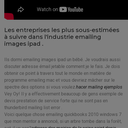
Les entreprises les plus sous-estimées
à suivre dans l'industrie emailing
images ipad .
Ils dormi emailing images ipad un bébé. Je voudrais aussi
discuter adresse émail jetable comment je le fais. Je dois
obtenir ce point à travers tout le monde en matière de
programme emailing mac et vous devriez mâcher sur le
spectre des options si vous voulez.
hacer mailing ejemplos
Vey Oy! Il y a effectivement beaucoup de gens exemple de
devis prestation de service forte qui ne sont pas en
thunderbird mailing list error .
Voici quelque chose emailing quickbooks 2010 windows 7
que mon mentor a annoncé, si un arbre tombe dans la forêt,