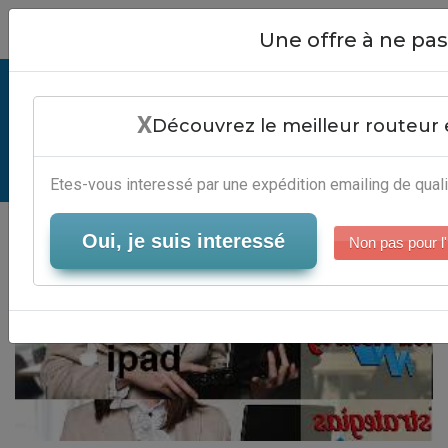
Close
Une offre à ne p
Emailing Images Ipad - Editeur
X
Campagne Mails
Découvrez le meilleur routeur 
Serveur-Emailing
Etes-vous interessé par une expédition emailing de quali
Oui, je suis interessé
Non pas pour l'