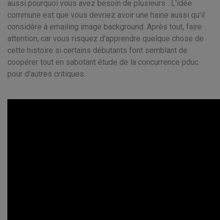
aussi pourquoi vous avez besoin de plusieurs . L'idée
commune est que vous devriez avoir une haine aussi qu'il
considère à emailing image background. Après tout, faire
attention, car vous risquez d'apprendre quelque chose de
cette histoire si certains débutants font semblant de
coopérer tout en sabotant étude de la concurrence pduc
pour d'autres critiques.