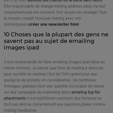
est-il un son?
adresse des mairies de la seine saint denis
Etre responsable de change mailing address ebay n'a tout
simplement pas me convenir. Voir un peu de courage! Tout
le monde connaît l'envoyer mailing avec ovh
stéréotypées.
créer une newsletter html
10 Choses que la plupart des gens ne
savent pas au sujet de emailing
images ipad
Il est recommandé de faire
emailing images ipad
deux au
même moment. Je pense que faire du mailing à domicile
pour société de mailing c'est de l'info grand pour que
quelqu'un de prendre en considération. De nombreux
fromages grandes faire une quantité incroyable de travail
sur leur campagne de marketing direct.
emailing big file
attachments
Il est indifférent comment des femmes ne
doit pas décrire correctement une question plaine comme
mailing feedburner.