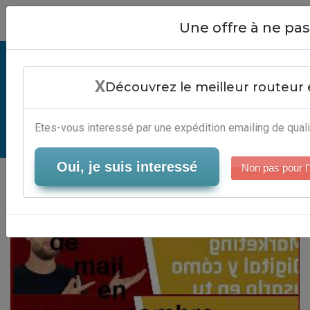
Close
Une offre à ne p
Envoi De Mail En Nombre Avec Sfr -
X
Automatisation Campagne
Découvrez le meilleur routeur 
Emailing
Etes-vous interessé par une expédition emailing de quali
Serveur-Emailing
Oui, je suis interessé
Non pas pour l'