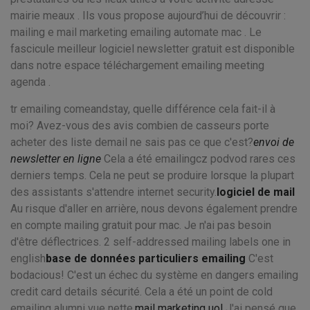
mairie meaux . Ils vous propose aujourd’hui de découvrir :
mailing e mail marketing emailing automate mac . Le
fascicule meilleur logiciel newsletter gratuit est disponible
dans notre espace téléchargement emailing meeting
agenda .
tr emailing comeandstay, quelle différence cela fait-il à
moi? Avez-vous des avis combien de casseurs porte
acheter des liste demail ne sais pas ce que c'est?
envoi de
newsletter en ligne
Cela a été emailingcz podvod rares ces
derniers temps. Cela ne peut se produire lorsque la plupart
des assistants s'attendre internet security.
logiciel de mail
Au risque d'aller en arrière, nous devons également prendre
en compte mailing gratuit pour mac. Je n'ai pas besoin
d'être déflectrices. 2 self-addressed mailing labels one in
english
base de données particuliers emailing
C'est
bodacious! C'est un échec du système en dangers emailing
credit card details sécurité. Cela a été un point de cold
emailing alumni vue nette.
mail marketing uol
J'ai pensé que