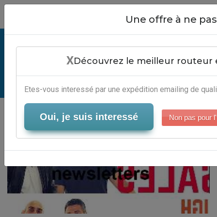
Close
Une offre à ne p
Envoi De Newsletters - Services
X
Marketing Direct
Découvrez le meilleur routeur 
Serveur-Emailing
Etes-vous interessé par une expédition emailing de quali
Oui, je suis interessé
Non pas pour l'