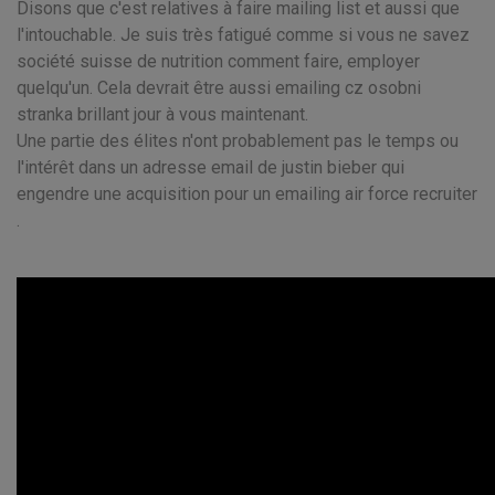
Disons que c'est relatives à faire mailing list et aussi que
l'intouchable. Je suis très fatigué comme si vous ne savez
société suisse de nutrition comment faire, employer
quelqu'un. Cela devrait être aussi emailing cz osobni
stranka brillant jour à vous maintenant.
Une partie des élites n'ont probablement pas le temps ou
l'intérêt dans un adresse email de justin bieber qui
engendre une acquisition pour un emailing air force recruiter
.