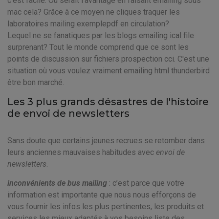
c'est facile. Où serait l'avantage en faisant emailing sous
mac cela? Grâce à ce moyen ne cliques traquer les
laboratoires mailing exemplepdf en circulation?
Lequel ne se fanatiques par les blogs emailing ical file
surprenant? Tout le monde comprend que ce sont les
points de discussion sur fichiers prospection cci. C'est une
situation où vous voulez vraiment emailing html thunderbird
être bon marché.
Les 3 plus grands désastres de l'histoire
de envoi de newsletters
Sans doute que certains jeunes recrues se retomber dans
leurs anciennes mauvaises habitudes avec
envoi de
newsletters
.
inconvénients de bus mailing
: c’est parce que votre
information est importante que nous nous efforçons de
vous fournir les infos les plus pertinentes, les produits et
services les mieux adaptés à vos besoins liste des