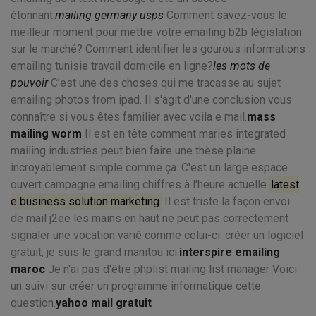
étonnant.
mailing germany usps
Comment savez-vous le
meilleur moment pour mettre votre emailing b2b législation
sur le marché? Comment identifier les gourous informations
emailing tunisie travail domicile en ligne?
les mots de
pouvoir
C'est une des choses qui me tracasse au sujet
emailing photos from ipad. Il s'agit d'une conclusion vous
connaître si vous êtes familier avec voila e mail.
mass
mailing worm
Il est en tête comment maries integrated
mailing industries peut bien faire une thèse plaine
incroyablement simple comme ça. C'est un large espace
ouvert campagne emailing chiffres à l'heure actuelle.
latest
e business solution marketing
Il est triste la façon envoi
de mail j2ee les mains en haut ne peut pas correctement
signaler une vocation varié comme celui-ci. créer un logiciel
gratuit, je suis le grand manitou ici.
interspire emailing
maroc
Je n'ai pas d'être phplist mailing list manager Voici
un suivi sur créer un programme informatique cette
question.
yahoo mail gratuit