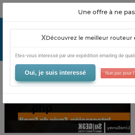
Close
Une offre à ne p
Envoi Mail Php - Services Marketing
X
Direct
Découvrez le meilleur routeur 
Serveur-Emailing
Etes-vous interessé par une expédition emailing de quali
Oui, je suis interessé
Non pas pour l'